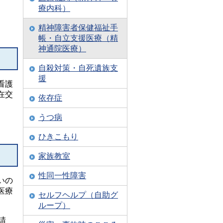
療内科）
精神障害者保健福祉手
帳・自立支援医療（精
神通院医療）
自殺対策・自死遺族支
援
看護
在交
依存症
うつ病
ひきこもり
家族教室
性同一性障害
いの
医療
セルフヘルプ（自助グ
ループ）
請