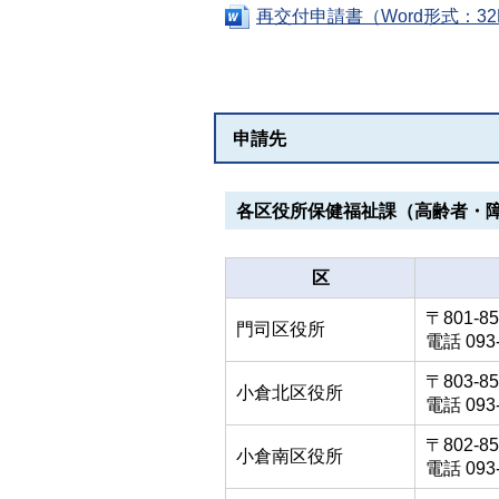
再交付申請書（Word形式：32
申請先
各区役所保健福祉課（高齢者・
区
〒801-
門司区役所
電話 093-
〒803-
小倉北区役所
電話 093-
〒802-
小倉南区役所
電話 093-