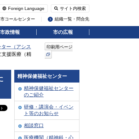
Foreign Language
サイト内検索
州市コールセンター
組織一覧・問合先
市政情報
市の広報
ンター（アシス
印刷用ページ
立支援医療（精
精神保健福祉センター
に
精神保健福祉センター
のご紹介
研修・講演会・イベン
ト等のお知らせ
相談窓口
医療機関（精神科・心