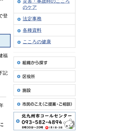
災害・事故時のこころ
のケア
で登
法定事務
各種資料
こころの健康
健福
下記
年
に