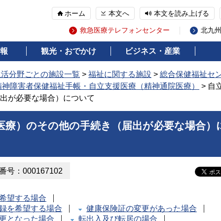
ホーム
本文へ
本文を読み上げる
救急医療テレフォンセンター
北九
報
観光・おでかけ
ビジネス・産業
生活分野ごとの施設一覧
>
福祉に関する施設
>
総合保健福祉セ
精神障害者保健福祉手帳・自立支援医療（精神通院医療）
> 自
出が必要な場合）について
医療）のその他の手続き（届出が必要な場合）
号：000167102
希望する場合
録を希望する場合
健康保険証の変更があった場合
更となった場合
転出入及び転居の場合