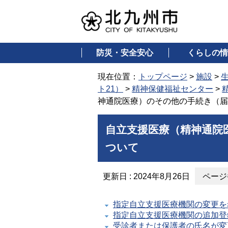
防災・安全安心
くらしの情
現在位置：
トップページ
>
施設
>
ト21）
>
精神保健福祉センター
>
神通院医療）のその他の手続き（届
自立支援医療（精神通院
ついて
更新日 : 2024年8月26日
ページ番
指定自立支援医療機関の変更を
指定自立支援医療機関の追加登
受診者または保護者の氏名が変