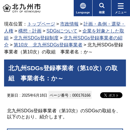
Language
検索
メニュー
現在位置：
トップページ
>
市政情報
>
計画・条例・選挙・
人権
>
構想・計画
>
SDGsについて
>
企業を対象とした取
組
>
北九州SDGs登録制度
>
北九州SDGs登録事業者の紹
介
>
第10次 北九州SDGs登録事業者
> 北九州SDGs登録
事業者（第10次）の取組 事業者名：か～
北九州SDGs登録事業者（第10次）の取
組 事業者名：か～
更新日 : 2025年6月18日
ページ番号：000176166
北九州SDGs登録事業者（第10次）のSDGsの取組を、
以下のとおり、紹介します。