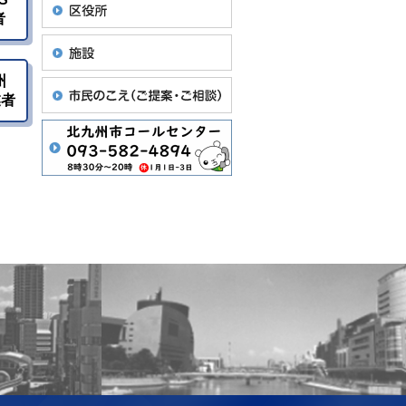
者
州
業者