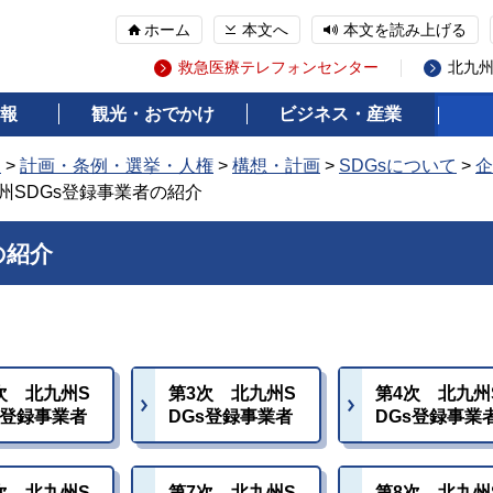
ホーム
本文へ
本文を読み上げる
救急医療テレフォンセンター
北九
報
観光・おでかけ
ビジネス・産業
報
>
計画・条例・選挙・人権
>
構想・計画
>
SDGsについて
>
企
九州SDGs登録事業者の紹介
の紹介
次 北九州S
第3次 北九州S
第4次 北九州
s登録事業者
DGs登録事業者
DGs登録事業
次 北九州S
第7次 北九州S
第8次 北九州