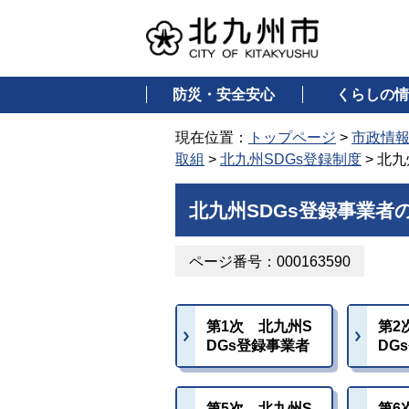
防災・安全安心
くらしの情
現在位置：
トップページ
>
市政情
取組
>
北九州SDGs登録制度
> 北
北九州SDGs登録事業者
ページ番号：000163590
第1次 北九州S
第2
DGs登録事業者
DG
第5次 北九州S
第6