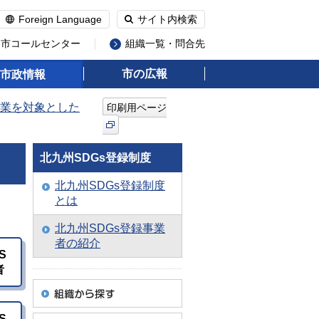
Foreign Language
サイト内検索
州市コールセンター
組織一覧・問合先
市の広報
市政情報
業を対象とした
印刷用ページ
北九州SDGs登録制度
北九州SDGs登録制度
とは
北九州SDGs登録事業
者の紹介
S
者
S