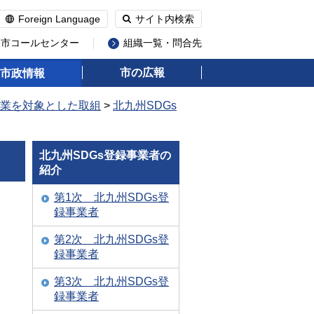
Foreign Language
サイト内検索
州市コールセンター
組織一覧・問合先
市の広報
市政情報
業を対象とした取組
>
北九州SDGs
北九州SDGs登録事業者の
紹介
第1次 北九州SDGs登
録事業者
第2次 北九州SDGs登
録事業者
第3次 北九州SDGs登
録事業者