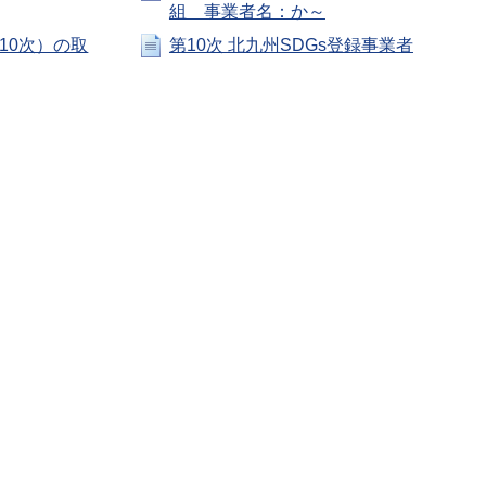
組 事業者名：か～
10次）の取
第10次 北九州SDGs登録事業者