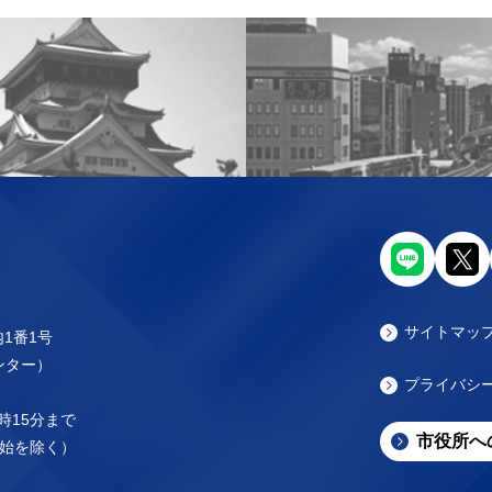
サイトマッ
内1番1号
センター）
プライバシ
時15分まで
市役所へ
始を除く）