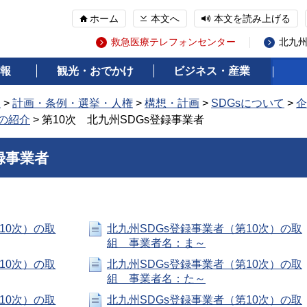
ホーム
本文へ
本文を読み上げる
救急医療テレフォンセンター
北九
報
観光・おでかけ
ビジネス・産業
報
>
計画・条例・選挙・人権
>
構想・計画
>
SDGsについて
>
企
者の紹介
> 第10次 北九州SDGs登録事業者
録事業者
10次）の取
北九州SDGs登録事業者（第10次）の取
組 事業者名：ま～
10次）の取
北九州SDGs登録事業者（第10次）の取
組 事業者名：た～
10次）の取
北九州SDGs登録事業者（第10次）の取