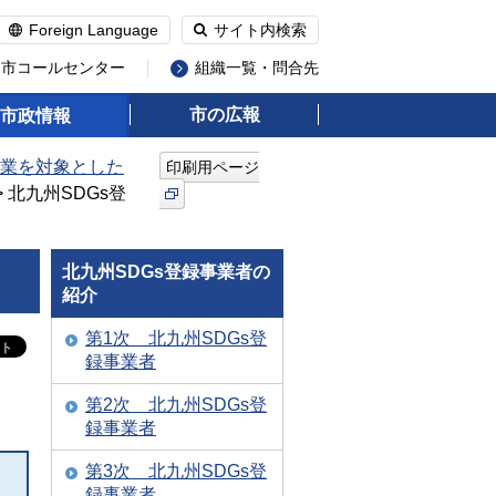
Foreign Language
サイト内検索
州市コールセンター
組織一覧・問合先
市の広報
市政情報
業を対象とした
印刷用ページ
> 北九州SDGs登
北九州SDGs登録事業者の
紹介
第1次 北九州SDGs登
録事業者
第2次 北九州SDGs登
録事業者
第3次 北九州SDGs登
録事業者