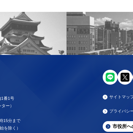
サイトマッ
内1番1号
センター）
プライバシ
時15分まで
市役所へ
始を除く）