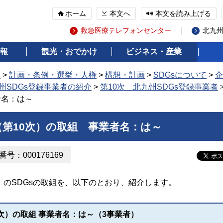
ホーム
本文へ
本文を読み上げる
救急医療テレフォンセンター
北九
報
観光・おでかけ
ビジネス・産業
報
>
計画・条例・選挙・人権
>
構想・計画
>
SDGsについて
>
企
州SDGs登録事業者の紹介
>
第10次 北九州SDGs登録事業者
者名：は～
（第10次）の取組 事業者名：は～
号：000176169
次）のSDGsの取組を、以下のとおり、紹介します。
0次）の取組 事業者名：は～（3事業者）