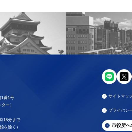
サイトマッ
内1番1号
センター）
プライバシ
時15分まで
市役所へ
始を除く）