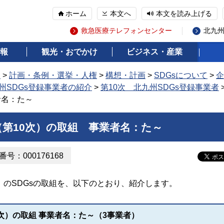
ホーム
本文へ
本文を読み上げる
救急医療テレフォンセンター
北九
報
観光・おでかけ
ビジネス・産業
報
>
計画・条例・選挙・人権
>
構想・計画
>
SDGsについて
>
企
州SDGs登録事業者の紹介
>
第10次 北九州SDGs登録事業者
者名：た～
（第10次）の取組 事業者名：た～
号：000176168
次）のSDGsの取組を、以下のとおり、紹介します。
0次）の取組 事業者名：た～（3事業者）