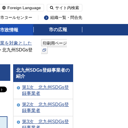
Foreign Language
サイト内検索
州市コールセンター
組織一覧・問合先
市の広報
市政情報
業を対象とした
印刷用ページ
> 北九州SDGs登
北九州SDGs登録事業者の
紹介
第1次 北九州SDGs登
録事業者
第2次 北九州SDGs登
録事業者
第3次 北九州SDGs登
録事業者