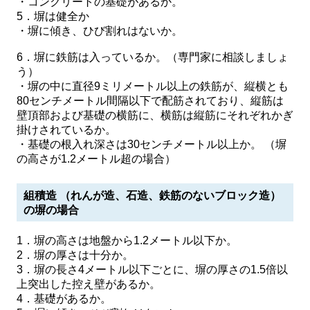
・コンクリートの基礎があるか。
5．塀は健全か
・塀に傾き、ひび割れはないか。
6．塀に鉄筋は入っているか。（専門家に相談しましょ
う）
・塀の中に直径9ミリメートル以上の鉄筋が、縦横とも
80センチメートル間隔以下で配筋されており、縦筋は
壁頂部および基礎の横筋に、横筋は縦筋にそれぞれかぎ
掛けされているか。
・基礎の根入れ深さは30センチメートル以上か。 （塀
の高さが1.2メートル超の場合）
組積造 （れんが造、石造、鉄筋のないブロック造）
の塀の場合
1．塀の高さは地盤から1.2メートル以下か。
2．塀の厚さは十分か。
3．塀の長さ4メートル以下ごとに、塀の厚さの1.5倍以
上突出した控え壁があるか。
4．基礎があるか。