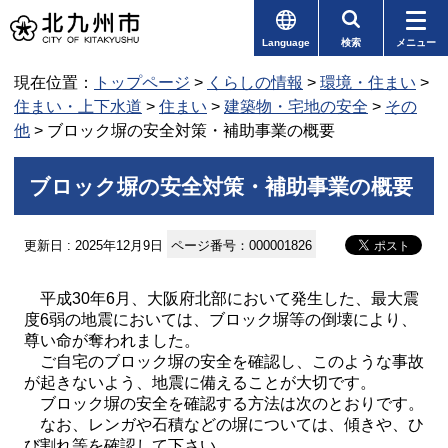
Language
検索
メニュー
現在位置：
トップページ
>
くらしの情報
>
環境・住まい
>
住まい・上下水道
>
住まい
>
建築物・宅地の安全
>
その
他
> ブロック塀の安全対策・補助事業の概要
ブロック塀の安全対策・補助事業の概要
更新日 : 2025年12月9日
ページ番号：000001826
平成30年6月、大阪府北部において発生した、最大震
度6弱の地震においては、ブロック塀等の倒壊により、
尊い命が奪われました。
ご自宅のブロック塀の安全を確認し、このような事故
が起きないよう、地震に備えることが大切です。
ブロック塀の安全を確認する方法は次のとおりです。
なお、レンガや石積などの塀については、傾きや、ひ
び割れ等を確認して下さい。