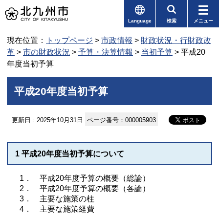
Language
検索
メニュー
現在位置：
トップページ
>
市政情報
>
財政状況・行財政改
革
>
市の財政状況
>
予算・決算情報
>
当初予算
> 平成20
年度当初予算
平成20年度当初予算
更新日 : 2025年10月31日
ページ番号：000005903
1 平成20年度当初予算について
1． 平成20年度予算の概要（総論）
2． 平成20年度予算の概要（各論）
3． 主要な施策の柱
4． 主要な施策経費