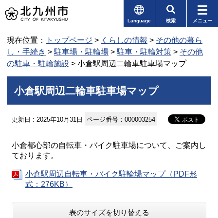
Language
検索
メニュー
現在位置：
トップページ
>
くらしの情報
>
その他の暮ら
し・手続き
>
駐車場・駐輪場
>
駐車・駐輪対策
>
その他
の駐車・駐輪施設
> 小倉駅周辺二輪車駐車場マップ
小倉駅周辺二輪車駐車場マップ
更新日 : 2025年10月31日
ページ番号：000003254
小倉都心部の自転車・バイク駐車場について、ご案内し
ております。
小倉駅周辺自転車・バイク駐輪場マップ（PDF形
式：276KB）
表のサイズを切り替える