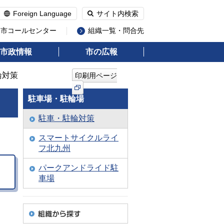
Foreign Language
サイト内検索
州市コールセンター
組織一覧・問合先
市政情報
市の広報
輪対策
印刷用ページ
駐車場・駐輪場
駐車・駐輪対策
スマートサイクルライ
フ北九州
・
パークアンドライド駐
車場