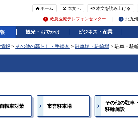
ホーム
本文へ
本文を読み上げる
救急医療テレフォンセンター
北九
観光・おでかけ
ビジネス・産業
報
の情報
>
その他の暮らし・手続き
>
駐車場・駐輪場
> 駐車・駐
その他の駐車
自転車対策
市営駐車場
駐輪施設