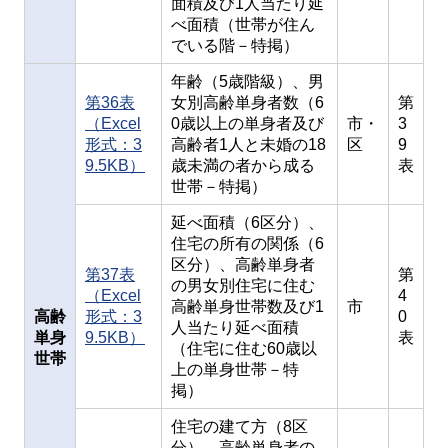
面積及び1人当たり延
べ面積（世帯が住ん
でいる階－特掲）
年齢（5歳階級）、男
第36表
女別高齢単身者数（6
第
（Excel
0歳以上の単身者及び
市・
3
形式：3
高齢者1人と未婚の18
区
9
9.5KB）
歳未満の者から成る
表
世帯－特掲）
延べ面積（6区分）、
住宅の所有の関係（6
区分）、高齢単身者
第37表
第
の男女別住宅に住む
（Excel
4
高齢単身世帯数及び1
市
高齢
形式：3
0
人当たり延べ面積
単身
9.5KB）
表
（住宅に住む60歳以
世帯
上の単身世帯－特
掲）
住宅の建て方（8区
分）、高齢単身者の