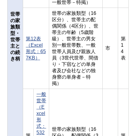
一般世帯－特掲）
世帯の家族類型（16
世帯
区分）、世帯主の配
の家
偶関係（4区分）、世
族類
帯主の年齢（5歳階
型・
第12表
級）、世帯主の男女
第
世帯
（Excel
別一般世帯数、一般
1
主と
市
形式：65
世帯人員及び親族人
4
の続
7KB）
員（3世代世帯、間借
表
き柄
り・下宿などの単身
者及び会社などの独
身寮の単身者－特
掲）
一般
世帯
（E
xcel
形
式：
世帯の家族類型（16
532
第
区分）、配偶関係（3
第