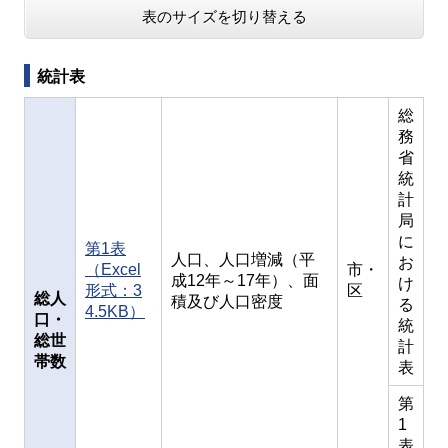
表のサイズを切り替える
統計表
総
務
省
統
計
局
に
第1表
人口、人口増減（平
お
（Excel
市・
成12年～17年）、面
け
形式：3
区
総人
積及び人口密度
る
4.5KB）
口・
統
総世
計
帯数
表
第
1
表