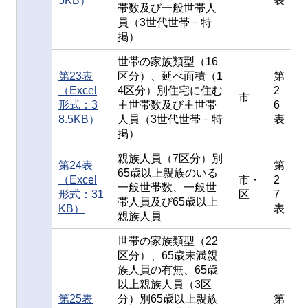
5KB）
表
帯数及び一般世帯人
員（3世代世帯－特
掲）
世帯の家族類型（16
第23表
区分）、延べ面積（1
第
（Excel
4区分）別住宅に住む
2
市
形式：3
主世帯数及び主世帯
6
8.5KB）
人員（3世代世帯－特
表
掲）
親族人員（7区分）別
第24表
第
65歳以上親族のいる
（Excel
市・
2
一般世帯数、一般世
形式：31
区
7
帯人員及び65歳以上
KB）
表
親族人員
世帯の家族類型（22
区分）、65歳未満親
族人員の有無、65歳
以上親族人員（3区
第25表
分）別65歳以上親族
第