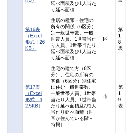
KB）
表
延べ面積及び1人当た
り延べ面積
住居の種類・住宅の
所有の関係（6区分）
第16表
第
別一般世帯数、一般
（Excel
1
世帯人員、1世帯当た
区
形式：26
8
り人員、1世帯当たり
KB）
表
延べ面積及び1人当た
り延べ面積
住宅の建て方（8区
分）、住宅の所有の
関係（6区分）別住宅
第17表
に住む一般世帯数、
第
（Excel
一般世帯人員、1世帯
1
市
形式：4
当たり人員、1世帯当
9
2.5KB）
たり延べ面積及び1人
表
当たり延べ面積（世
帯が住んでいる階－
特掲）