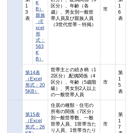
K
1
区分）、年齢（各
1
B）
市
3
歳）、男女別一般世
6
親族
表
帯人員及び親族人員
表
（E
（3世代世帯－特掲）
xcel
形
式：
563
K
B）
世帯主との続き柄（1
第14表
第
2区分）,配偶関係（4
（Excel
1
区分）、年齢（5歳階
市
形式：20
5
級）、男女別2人以上
5KB）
表
の一般世帯人員
住居の種類・住宅の
所有の関係（7区分）
第15表
第
別一般世帯数、一般
（Excel
1
世帯人員、1世帯当た
市
形式：26
7
り人員、1世帯当たり