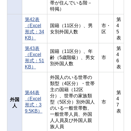
帯が住んでいる階－
特掲）
第42表
第
（Excel
国籍（11区分）、男
市・
4
形式：34
女別外国人数
区
5
KB）
表
第43表
第
国籍（11区分）、年
（Excel
4
齢（5歳階級）、男女
市
形式：51
6
別外国人数
KB）
表
外国人のいる世帯の
類型（4区分）・世帯
主の国籍（12区
第44表
第
分）、世帯の家族類
（Excel
4
外国
型（5区分）別外国人
市
形式：3
7
人
のいる一般世帯数、
9.5KB）
表
一般世帯人員、外国
人人員及び外国人親
族人員