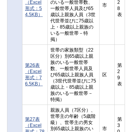
（Excel
のいる一般世帯数、
2
市
形式：5
一般世帯人員及び65
8
4.5KB）
歳以上親族人員（3世
表
代世帯並びに75歳以
上・85歳以上親族の
いる一般世帯－特
掲）
世帯の家族類型（22
区分）別65歳以上親
族のいる一般世帯
第26表
第
数、一般世帯人員及
（Excel
2
び65歳以上親族人員
区
形式：7
9
（3世代世帯並びに75
6.5KB）
表
歳以上・85歳以上親
族のいる一般世帯－
特掲）
親族人員（7区分）、
世帯主の年齢（5歳階
第27表
第
級）、世帯主の男女
（Excel
3
別65歳以上親族のい
市
形式：78
0