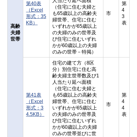
人当たり延べ面積
第40表
第
（住宅に住む夫婦と
（Excel
4
も65歳以上の高齢夫
市
形式：35
3
婦世帯、住宅に住む
KB）
表
高齢
いずれかが65歳以上
夫婦
の夫婦のみの世帯及
世帯
び住宅に住むいずれ
かが60歳以上の夫婦
のみの世帯－特掲）
住宅の建て方（8区
分）別住宅に住む高
齢夫婦主世帯数及び1
人当たり延べ面積
（住宅に住む夫婦と
第41表
も65歳以上の高齢夫
第
（Excel
婦世帯、住宅に住む
4
市
形式：3
いずれかが65歳以上
4
4.5KB）
の夫婦のみの世帯及
表
び住宅に住むいずれ
かが60歳以上の夫婦
のみの世帯並びに世