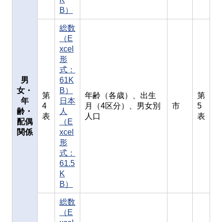
B）
総数
（E
xcel
形
式：
男
61K
女・
B）
第
年齢（各歳）、出生
第
年
日本
4
月（4区分）、男女別
市
5
齢・
人
表
人口
表
配偶
（E
関係
xcel
形
式：
61.5
K
B）
総数
（E