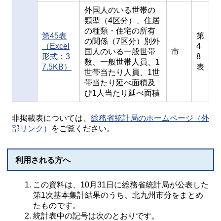
外国人のいる世帯の
類型（4区分）、住居
の種類・住宅の所有
第45表
第
の関係（7区分）別外
（Excel
4
国人のいる一般世帯
市
形式：3
8
数、一般世帯人員、1
7.5KB）
表
世帯当たり人員、1世
帯当たり延べ面積及
び1人当たり延べ面積
非掲載表については、
総務省統計局のホームページ（外
部リンク）
をご覧ください。
利用される方へ
この資料は、10月31日に総務省統計局が公表した
第1次基本集計結果のうち、北九州市分をまとめ
たものです。
統計表中の記号は次のとおりです。