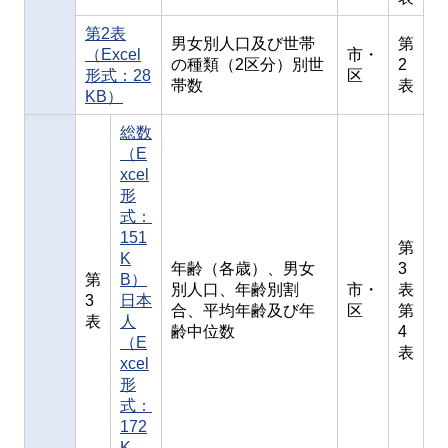
第2表
男女別人口及び世帯
第
（Excel
市・
の種類（2区分）別世
2
形式：28
区
帯数
表
KB）
総数
（E
xcel
形
式：
151
第
K
年齢（各歳）、男女
3
第
B）
別人口、年齢別割
市・
表
3
日本
合、平均年齢及び年
区
第
表
人
齢中位数
4
（E
表
xcel
形
式：
172
K