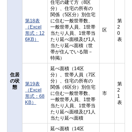
住宅の建て方（8区
分）、住宅の所有の
関係（5区分）別住宅
第18表
に住む一般世帯数、
第
（Excel
一般世帯人員、1世帯
2
区
形式：12
当たり人員、1世帯当
0
6KB）
たり延べ面積及び1人
表
当たり延べ面積（世
帯が住んでいる階－
特掲）
延べ面積（14区
住居
分）、世帯人員（7区
の状
分）、住宅の所有の
第19表
第
態
関係（6区分）別住宅
（Excel
2
に住む一般世帯数、
市
形式：68
1
一般世帯人員、1世帯
KB）
表
当たり人員、1世帯当
たり延べ面積及び1人
当たり延べ面積
延べ面積（14区