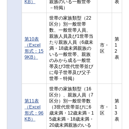
KB）
親族のいる一般世帯
表
－特掲）
世帯の家族類型（22
区分）別一般世帯
数、一般世帯人員、
親族人員及び1世帯当
第10表
第
たり親族人員（6歳未
（Excel
市・
1
満・18歳未満親族の
形式：15
区
2
いる一般世帯、親族
9KB）
表
のみから成る一般世
帯及び3世代世帯並び
に母子世帯及び父子
世帯－特掲）
世帯の家族類型（16
区分）、親族人員（7
第11表
区分）別一般世帯数
第
（Excel
（3世代世帯並びに6
市・
1
形式：96
歳未満・12歳未満・1
区
3
KB）
5歳未満・18歳未満・
表
20歳未満親族のいる