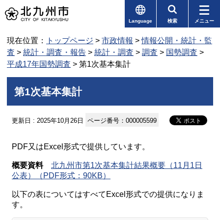
Language
検索
メニュー
現在位置：
トップページ
>
市政情報
>
情報公開・統計・監
査
>
統計・調査・報告
>
統計・調査
>
調査
>
国勢調査
>
平成17年国勢調査
> 第1次基本集計
第1次基本集計
更新日 : 2025年10月26日
ページ番号：000005599
PDF又はExcel形式で提供しています。
概要資料
北九州市第1次基本集計結果概要（11月1日
公表）（PDF形式：90KB）
以下の表についてはすべてExcel形式での提供になりま
す。