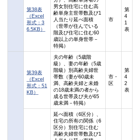
男女別住宅に住む高
第38表
第
齢単身主世帯数及び1
（Excel
4
人当たり延べ面積
市
形式：3
1
（世帯が住んでいる
6.5KB）
表
階及び住宅に住む60
歳以上の単身世帯－
特掲）
夫の年齢（5歳階
級）、妻の年齢（5歳
階級）別高齢夫婦世
第
第39表
帯数（妻が60歳未
市・
4
（Excel
満、高齢夫婦と未婚
区
2
形式：51
の18歳未満の者から
表
KB）
成る世帯及び夫が65
歳未満－特掲）
延べ面積（6区分）、
住宅の所有の関係（6
区分）別住宅に住む
高齢夫婦世帯数及び1