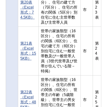
第20表
分）、住宅の建て方
第
（Excel
（7区分）、住宅の所
2
市
形式：7
有の関係（5区分）別
3
4.5KB）
住宅に住む主世帯数
表
及び主世帯人員
世帯の家族類型（16
区分）、住宅の所有
の関係（6区分）、住
第21表
第
宅の建て方（8区分）
（Excel
2
別住宅に住む一般世
市
形式：15
4
帯数及び一般世帯人
5KB）
表
員（3世代世帯及び世
帯が住んでいる階－
特掲）
世帯の家族類型（16
区分）、住宅の所有
の関係（6区分）、世
第22表
第
帯主の年齢（5歳階
（Excel
2
級）、世帯主の男女
市
形式：48
5
別住宅に住む一般世