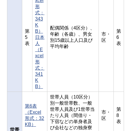
xcel
形
式：
343
K
配偶関係（4区分）、
第
B）
第
年齢（各歳）、男女
市・
5
日本
6
別15歳以上人口及び
区
表
人
表
平均年齢
（E
xcel
形
式：
341
K
B）
世帯人員（10区分）
別一般世帯数、一般
第6表
世帯人員及び1世帯当
第
（Excel
市・
たり人員（間借り・
8
形式：32
区
下宿などの単身者及
表
KB）
び会社などの独身寮
世帯