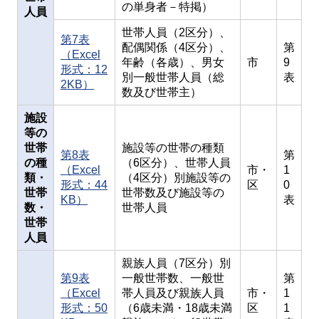
の単身者－特掲）
人員
世帯人員（2区分）、
第7表
配偶関係（4区分）、
第
（Excel
年齢（各歳）、男女
市
9
形式：12
別一般世帯人員（総
表
2KB）
数及び世帯主）
施設
等の
世帯
施設等の世帯の種類
第8表
第
の種
（6区分）、世帯人員
（Excel
市・
1
類・
（4区分）別施設等の
形式：44
区
0
世帯
世帯数及び施設等の
KB）
表
数・
世帯人員
世帯
人員
親族人員（7区分）別
第9表
一般世帯数、一般世
第
（Excel
帯人員及び親族人員
市・
1
形式：50
（6歳未満・18歳未満
区
1