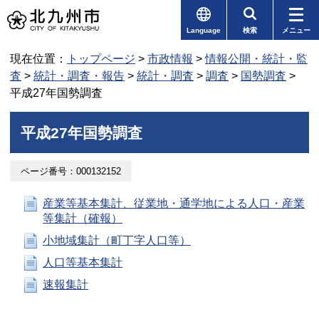
Language
検索
メニュー
現在位置：
トップページ
>
市政情報
>
情報公開・統計・監
査
>
統計・調査・報告
>
統計・調査
>
調査
>
国勢調査
>
平成27年国勢調査
平成27年国勢調査
ページ番号：000132152
産業等基本集計、従業地・通学地による人口・産業
等集計（確報）
小地域集計（町丁字人口等）
人口等基本集計
速報集計