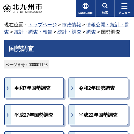
Language
検索
メニュー
現在位置：
トップページ
>
市政情報
>
情報公開・統計・監
査
>
統計・調査・報告
>
統計・調査
>
調査
> 国勢調査
国勢調査
ページ番号：000001126
令和7年国勢調査
令和2年国勢調査
平成27年国勢調査
平成22年国勢調査