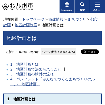
Language
検索
メニュー
現在位置：
トップページ
>
市政情報
>
まちづくり
>
都市
計画
>
地区計画制度
> 地区計画とは
地区計画とは
更新日 : 2025年10月30日
ページ番号：000004273
1 地区計画とは
2 地区計画で決められること
3 地区計画の検討の流れ
4 パンフレット「みんなでつくるまちづくりのル
ール 地区計画」
1 地区計画とは