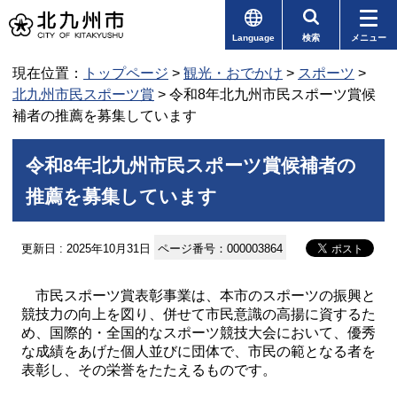
Language
検索
メニュー
現在位置：
トップページ
>
観光・おでかけ
>
スポーツ
>
北九州市民スポーツ賞
> 令和8年北九州市民スポーツ賞候
補者の推薦を募集しています
令和8年北九州市民スポーツ賞候補者の
推薦を募集しています
更新日 : 2025年10月31日
ページ番号：000003864
市民スポーツ賞表彰事業は、本市のスポーツの振興と
競技力の向上を図り、併せて市民意識の高揚に資するた
め、国際的・全国的なスポーツ競技大会において、優秀
な成績をあげた個人並びに団体で、市民の範となる者を
表彰し、その栄誉をたたえるものです。