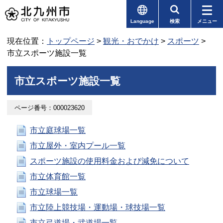
Language
検索
メニュー
現在位置：
トップページ
>
観光・おでかけ
>
スポーツ
>
市立スポーツ施設一覧
市立スポーツ施設一覧
ページ番号：000023620
市立庭球場一覧
市立屋外・室内プール一覧
スポーツ施設の使用料金および減免について
市立体育館一覧
市立球場一覧
市立陸上競技場・運動場・球技場一覧
市立弓道場・武道場一覧