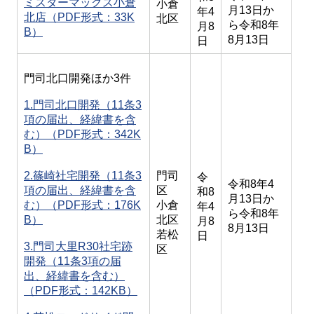
ミスターマックス小倉
小倉
月13日か
年4
北店（PDF形式：33K
北区
ら令和8年
月8
B）
8月13日
日
門司北口開発ほか3件
1.
門司北口開発（11条3
項の届出、経緯書を含
む）（PDF形式：342K
B）
2.
篠崎社宅開発（11条3
門司
令
令和8年4
項の届出、経緯書を含
区
和8
月13日か
む）（PDF形式：176K
小倉
年4
ら令和8年
B）
北区
月8
8月13日
若松
日
3.
門司大里R30社宅跡
区
開発（11条3項の届
出、経緯書を含む）
（PDF形式：142KB）