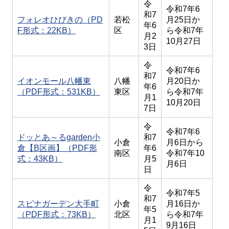
令
令和7年6
和7
フォレオひびきの（PD
若松
月25日か
年6
F形式：22KB）
区
ら令和7年
月2
10月27日
3日
令
令和7年6
和7
イオンモール八幡東
八幡
月20日か
年6
（PDF形式：531KB）
東区
ら令和7年
月1
10月20日
7日
令
令和7年6
ドッとあ～るgarden小
和7
小倉
月6日から
倉【B区画】（PDF形
年6
南区
令和7年10
式：43KB）
月5
月6日
日
令
令和7年5
和7
スピナガーデン大手町
小倉
月16日か
年5
（PDF形式：73KB）
北区
ら令和7年
月1
9月16日