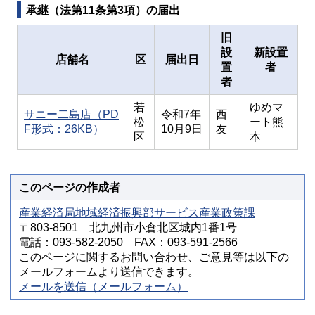
承継（法第11条第3項）の届出
旧
設
新設置
店舗名
区
届出日
置
者
者
若
ゆめマ
サニー二島店（PD
令和7年
西
松
ート熊
F形式：26KB）
10月9日
友
区
本
このページの作成者
産業経済局地域経済振興部サービス産業政策課
〒803-8501 北九州市小倉北区城内1番1号
電話：093-582-2050 FAX：093-591-2566
このページに関するお問い合わせ、ご意見等は以下の
メールフォームより送信できます。
メールを送信（メールフォーム）