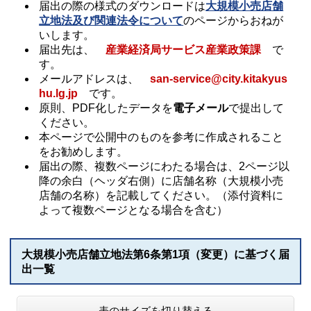
届出の際の様式のダウンロードは
大規模小売店舗
立地法及び関連法令について
のページからおねが
いします。
届出先は、
産業経済局サービス産業政策課
で
す。
メールアドレスは、
san-service@city.kitakyus
hu.lg.jp
です。
原則、PDF化したデータを
電子メール
で提出して
ください。
本ページで公開中のものを参考に作成されること
をお勧めします。
届出の際、複数ページにわたる場合は、2ページ以
降の余白（ヘッダ右側）に店舗名称（大規模小売
店舗の名称）を記載してください。（添付資料に
よって複数ページとなる場合を含む）
大規模小売店舗立地法第6条第1項（変更）に基づく届
出一覧
表のサイズを切り替える