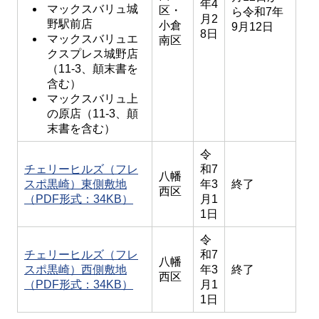
年4
マックスバリュ城
区・
ら令和7年
月2
野駅前店
小倉
9月12日
8日
マックスバリュエ
南区
クスプレス城野店
（11-3、顛末書を
含む）
マックスバリュ上
の原店（11-3、顛
末書を含む）
令
チェリーヒルズ（フレ
和7
八幡
スポ黒崎）東側敷地
年3
終了
西区
（PDF形式：34KB）
月1
1日
令
チェリーヒルズ（フレ
和7
八幡
スポ黒崎）西側敷地
年3
終了
西区
（PDF形式：34KB）
月1
1日