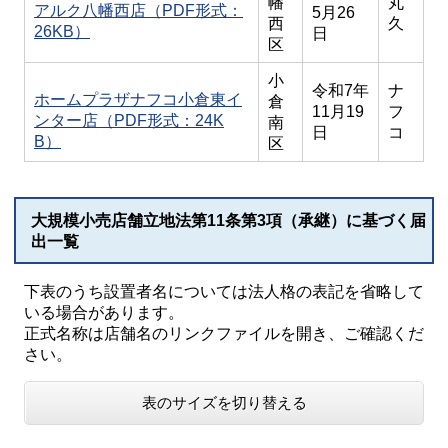
幡
丸
アルク八幡西店（PDF形式：
5月26
西
久
26KB）
日
区
小
令和7年
ナ
ホームプラザナフコ小倉東イ
倉
11月19
フ
ンター店（PDF形式：24K
南
日
コ
B）
区
大規模小売店舗立地法第11条第3項（承継）に基づく届
出一覧
下表のうち設置者名については法人格の表記を省略して
いる場合があります。
正式名称は店舗名のリンクファイルを開き、ご確認くだ
さい。
表のサイズを切り替える