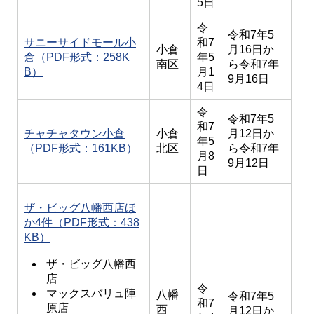
5日
令
令和7年5
サニーサイドモール小
和7
小倉
月16日か
倉（PDF形式：258K
年5
南区
ら令和7年
B）
月1
9月16日
4日
令
令和7年5
和7
チャチャタウン小倉
小倉
月12日か
年5
（PDF形式：161KB）
北区
ら令和7年
月8
9月12日
日
ザ・ビッグ八幡西店ほ
か4件（PDF形式：438
KB）
ザ・ビッグ八幡西
店
令
マックスバリュ陣
八幡
令和7年5
和7
原店
西
月12日か