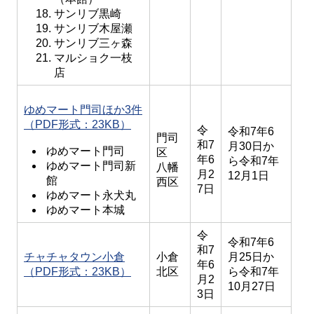
サンリブ黒崎
サンリブ木屋瀬
サンリブ三ヶ森
マルショク一枝
店
ゆめマート門司ほか3件
（PDF形式：23KB）
令
令和7年6
門司
和7
月30日か
ゆめマート門司
区
年6
ら令和7年
ゆめマート門司新
八幡
月2
12月1日
館
西区
7日
ゆめマート永犬丸
ゆめマート本城
令
令和7年6
和7
チャチャタウン小倉
小倉
月25日か
年6
（PDF形式：23KB）
北区
ら令和7年
月2
10月27日
3日