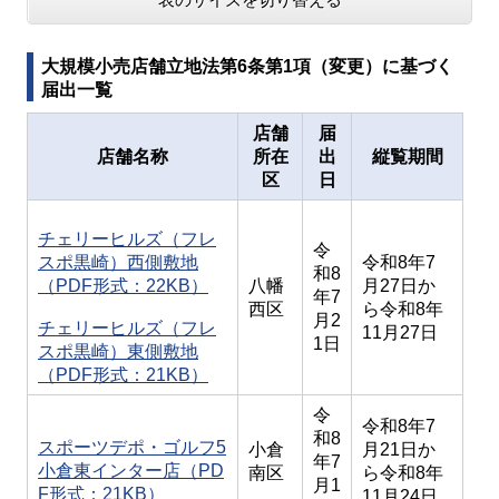
大規模小売店舗立地法第6条第1項（変更）に基づく
届出一覧
店舗
届
店舗名称
所在
出
縦覧期間
区
日
チェリーヒルズ（フレ
令
スポ黒崎）西側敷地
令和8年7
和8
（PDF形式：22KB）
八幡
月27日か
年7
西区
ら令和8年
月2
チェリーヒルズ（フレ
11月27日
1日
スポ黒崎）東側敷地
（PDF形式：21KB）
令
令和8年7
和8
スポーツデポ・ゴルフ5
小倉
月21日か
年7
小倉東インター店（PD
南区
ら令和8年
月1
F形式：21KB）
11月24日