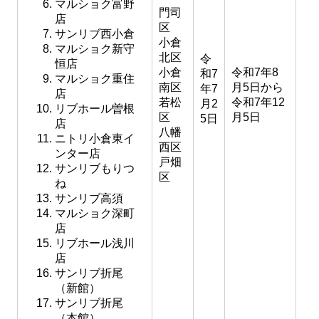
マルショク富野
門司
店
区
サンリブ西小倉
小倉
マルショク新守
北区
令
恒店
小倉
令和7年8
和7
マルショク重住
南区
月5日から
年7
店
若松
令和7年12
月2
リブホール曽根
区
月5日
5日
店
八幡
ニトリ小倉東イ
西区
ンター店
戸畑
サンリブもりつ
区
ね
サンリブ高須
マルショク深町
店
リブホール浅川
店
サンリブ折尾
（新館）
サンリブ折尾
（本館）