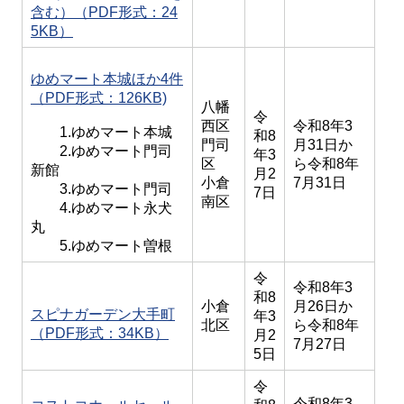
含む）（PDF形式：24
5KB）
ゆめマート本城ほか4件
（PDF形式：126KB)
八幡
令
西区
令和8年3
1.ゆめマート本城
和8
門司
月31日か
2.ゆめマート門司
年3
区
ら令和8年
新館
月2
小倉
7月31日
3.ゆめマート門司
7日
南区
4.ゆめマート永犬
丸
5.ゆめマート曽根
令
令和8年3
和8
小倉
月26日か
スピナガーデン大手町
年3
北区
ら令和8年
（PDF形式：34KB）
月2
7月27日
5日
令
令和8年3