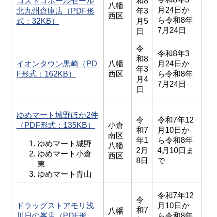
コストコホールセール
和8
八幡
月24日か
北九州倉庫店（PDF形
年3
西区
ら令和8年
式：32KB）
月5
7月24日
日
令
令和8年3
和8
イオンタウン黒崎（PD
八幡
月24日か
年3
F形式：162KB）
西区
ら令和8年
月4
7月24日
日
ゆめマート城野ほか2件
令
令和7年12
（PDF形式：135KB）
小倉
和7
月10日か
南区
年1
ら令和8年
ゆめマート城野
八幡
2月
4月10日ま
ゆめマート小倉
西区
8日
で
東
ゆめマート青山
令和7年12
令
ドラッグストアモリ浅
月10日か
和7
八幡
川日の峯店（PDF形
ら令和8年