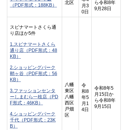
北区
ら令和8年
（PDF形式：188KB）
月3
9月28日
0日
スピナマートさくら通
り店ほか5件
1.スピナマートさくら
通り店（PDF形式：48
KB）
2.ショッピングパーク
鞘ヶ谷（PDF形式：56
KB）
八幡
令
令和8年5
3.ファッションセンタ
東区
和8
月15日か
ーしまむら一枝店（PD
八幡
年5
ら令和8年
F形式：46KB）
西区
月1
9月15日
戸畑
4日
4.ショッピングパーク
区
千代（PDF形式：23K
B）