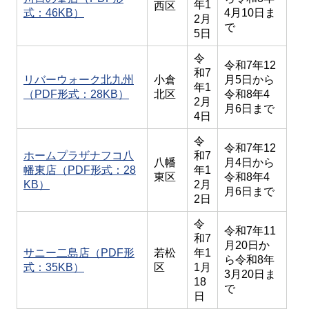
年1
西区
式：46KB）
4月10日ま
2月
で
5
日
令
令和7年12
和7
リバーウォーク北九州
小倉
月5日から
年1
（PDF形式：28KB）
北区
令和8年4
2月
月6日まで
4日
令
令和7年12
ホームプラザナフコ八
和7
八幡
月4日から
幡東店（PDF形式：28
年1
東区
令和8年4
KB）
2月
月6日まで
2日
令
令和7年11
和7
月20日か
サニー二島店（PDF形
若松
年1
ら令和8年
式：35KB）
区
1月
3月20日ま
18
で
日