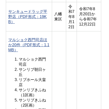
令
令和7年8
サンキュードラッグ平
和7
八幡
月20日か
野店（PDF形式：19K
年8
東区
ら令和7年
B）
月1
12月22日
2日
マルショク西門司店ほ
か20件（PDF形式：1.1
MB）
マルショク西門
司店
サンリブ朝日ヶ
丘
リブホール大畠
店
サンリブきふね
（1区画）
サンリブきふね
（2区画）