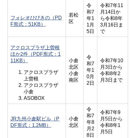
令
令和7年11
和7
月14日か
若松
フォレオひびきの（PD
年1
ら令和8年
区
F形式：51KB）
1月
3月16日ま
5日
で
アクロスプラザ上曽根
ほか2件（PDF形式：1
令
11KB）
小倉
令和7年10
和7
北区
月3日から
年1
アクロスプラザ
小倉
令和8年2
0月
上曽根
南区
月3日まで
2日
アクロスプラザ
小倉
ASOBOX
令
令和7年9
和7
JR九州小倉駅ビル（P
小倉
月5日から
年8
DF形式：1.2MB）
北区
令和8年1
月2
月5日
8日