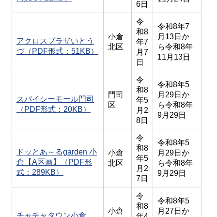
6日
令
令和8年7
和8
小倉
月13日か
アクロスプラザいとう
年7
北区
ら令和8年
づ（PDF形式：51KB）
月7
11月13日
日
令
令和8年5
和8
門司
月29日か
スパイシーモール門司
年5
区
ら令和8年
（PDF形式：20KB）
月2
9月29日
8日
令
令和8年5
和8
ドッとあ～るgarden 小
小倉
月29日か
年5
倉【A区画】（PDF形
北区
ら令和8年
月2
式：289KB）
9月29日
7日
令
令和8年5
和8
小倉
月27日か
チャチャタウン小倉
年4