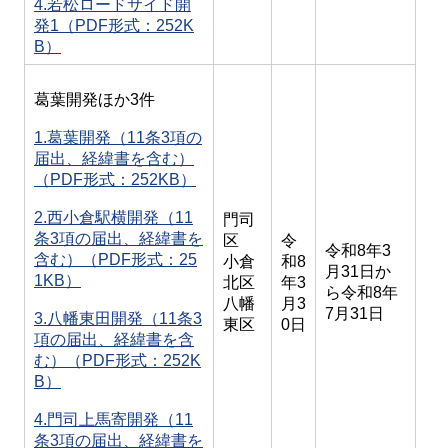
4.若松ロードサイド開
発1（PDF形式：252K
B）
葛葉開発ほか3件
1.葛葉開発（11条3項の
届出、経緯書を含む）
（PDF形式：252KB）
2.西小倉駅横開発（11
門司
条3項の届出、経緯書を
区
令
令和8年3
含む）（PDF形式：25
小倉
和8
月31日か
1KB）
北区
年3
ら令和8年
八幡
月3
7月31日
3.八幡東田開発（11条3
東区
0日
項の届出、経緯書を含
む）（PDF形式：252K
B）
4.門司上馬寄開発（11
条3項の届出、経緯書を