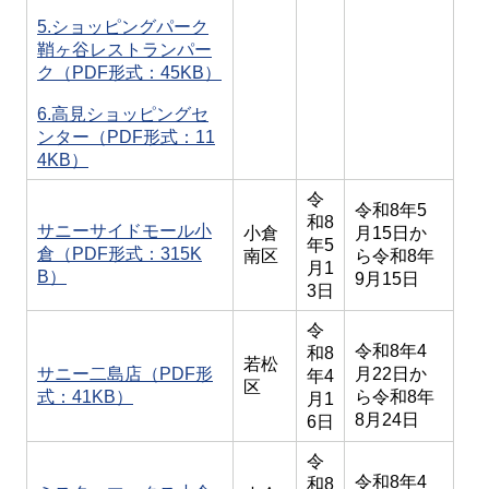
5.ショッピングパーク
鞘ヶ谷レストランパー
ク（PDF形式：45KB）
6.高見ショッピングセ
ンター（PDF形式：11
4KB）
令
令和8年5
和8
サニーサイドモール小
小倉
月15日か
年5
倉（PDF形式：315K
南区
ら令和8年
月1
B）
9月15日
3日
令
令和8年4
和8
若松
サニー二島店（PDF形
月22日か
年4
区
式：41KB）
ら令和8年
月1
8月24日
6日
令
令和8年4
和8