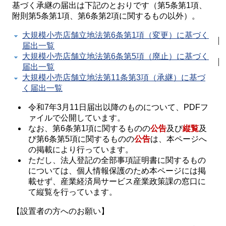
基づく承継の届出は下記のとおりです（第5条第1項、
附則第5条第1項、第6条第2項に関するもの以外）。
大規模小売店舗立地法第6条第1項（変更）に基づく
届出一覧
大規模小売店舗立地法第6条第5項（廃止）に基づく
届出一覧
大規模小売店舗立地法第11条第3項（承継）に基づ
く届出一覧
令和7年3月11日届出以降のものについて、PDFフ
ァイルで公開しています。
なお、第6条第1項に関するものの
公告
及び
縦覧
及
び第6条第5項に関するものの
公告
は、本ページへ
の掲載により行っています。
ただし、法人登記の全部事項証明書に関するもの
については、個人情報保護のため本ページには掲
載せず、
産業経済局サービス産業政策課
の窓口に
て縦覧を行っています。
【設置者の方へのお願い】