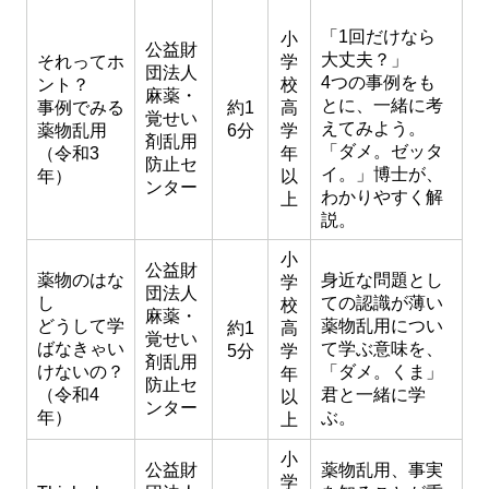
「1回だけなら
小
公益財
大丈夫？」
それってホ
学
団法人
4つの事例をも
ント？
校
麻薬・
とに、一緒に考
事例でみる
約1
高
覚せい
えてみよう。
薬物乱用
6分
学
剤乱用
「ダメ。ゼッタ
（令和3
年
防止セ
イ。」博士が、
年）
以
ンター
わかりやすく解
上
説。
小
公益財
薬物のはな
身近な問題とし
学
団法人
し
ての認識が薄い
校
麻薬・
どうして学
薬物乱用につい
約1
高
覚せい
ばなきゃい
て学ぶ意味を、
5分
学
剤乱用
けないの？
「ダメ。くま」
年
防止セ
（令和4
君と一緒に学
以
ンター
年）
ぶ。
上
小
公益財
薬物乱用、事実
学