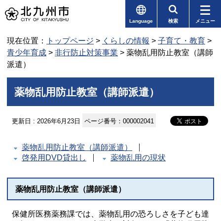
Language
検索
メニュー
現在位置：
トップページ
>
くらしの情報
>
子育て・教育
>
青少年育成
>
非行防止対策事業
> 薬物乱用防止教室（講師
派遣）
薬物乱用防止教室（講師派遣）
更新日 : 2026年6月23日
ページ番号：000002041
薬物乱用防止教室（講師派遣）
啓発用DVD貸出し
薬物乱用の現状
薬物乱用防止教室（講師派遣）
保健所医務薬務課では、薬物乱用の恐ろしさを子ども達