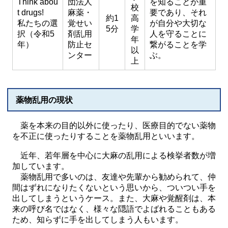
Think abou
団法人
を知ることが重
校
t drugs!
麻薬・
要であり、それ
約1
高
私たちの選
覚せい
が自分や大切な
5分
学
択（令和5
剤乱用
人を守ることに
年
年）
防止セ
繋がることを学
以
ンター
ぶ。
上
薬物乱用の現状
薬を本来の目的以外に使ったり、医療目的でない薬物
を不正に使ったりすることを薬物乱用といいます。
近年、若年層を中心に大麻の乱用による検挙者数が増
加しています。
薬物乱用で多いのは、友達や先輩から勧められて、仲
間はずれになりたくないという思いから、ついつい手を
出してしまうというケース。また、大麻や覚醒剤は、本
来の呼び名ではなく、様々な隠語でよばれることもある
ため、知らずに手を出してしまう人もいます。