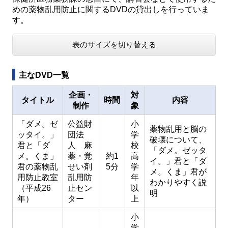
めの薬物乱用防止に関するDVDの貸出しを行っていま
す。
表のサイズを切り替える
主なDVD一覧
企画・
対
タイトル
時間
内容
制作
象
「ダメ。ゼ
公益財
小
薬物乱用と脳の
ッタイ。」
団法
学
破壊について、
君と「ダ
人 麻
校
「ダメ。ゼッタ
メ。くま」
薬・覚
約1
高
イ。」君と「ダ
君の薬物乱
せい剤
5分
学
メ。くま」君が
用防止教室
乱用防
年
わかりやすく説
（平成26
止セン
以
明
年）
ター
上
小
学