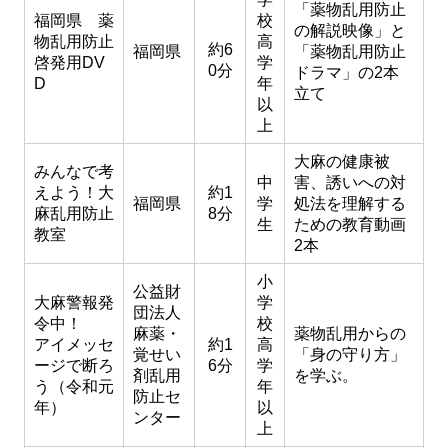
「薬物乱用防止
福岡県 薬
校
の解説映像」と
物乱用防止
高
約6
福岡県
「薬物乱用防止
啓発用DV
学
0分
ドラマ」の2本
D
年
立て
以
上
大麻の健康被
みんなで考
中
害、誘いへの対
えよう！大
約1
福岡県
学
処法を理解する
麻乱用防止
8分
生
ための教育動画
教室
2本
小
公益財
大麻警報発
学
団法人
令中！
校
麻薬・
薬物乱用からの
アイメッセ
約1
高
覚せい
「身の守り方」
ージで断ろ
6分
学
剤乱用
を学ぶ。
う（令和元
年
防止セ
年）
以
ンター
上