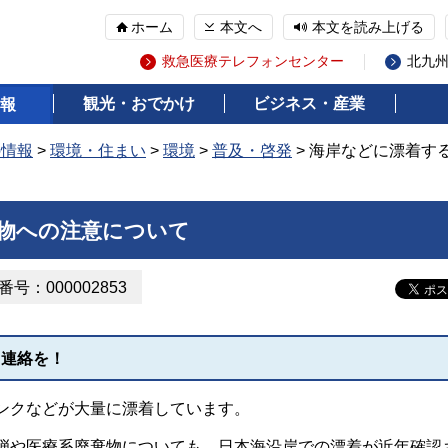
ホーム
本文へ
本文を読み上げる
救急医療テレフォンセンター
北九
観光・おでかけ
ビジネス・産業
報
の情報
>
環境・住まい
>
環境
>
普及・啓発
> 海岸などに漂着す
物への注意について
号：000002853
、連絡を！
ンクなどが大量に漂着しています。
弾や医療系廃棄物についても、日本海沿岸での漂着が近年確認