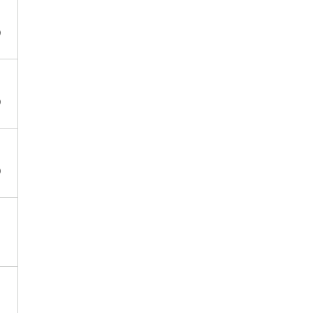
）
）
）