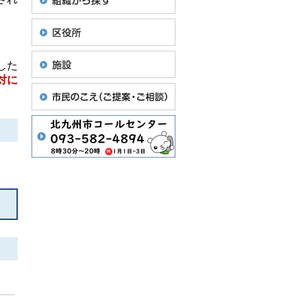
。
した
対に