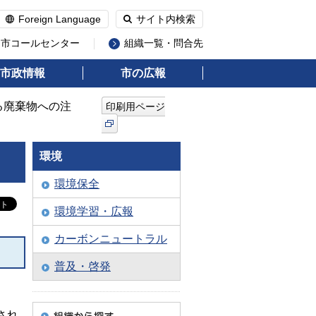
Foreign Language
サイト内検索
州市コールセンター
組織一覧・問合先
市政情報
市の広報
る廃棄物への注
印刷用ページ
環境
環境保全
環境学習・広報
カーボンニュートラル
普及・啓発
され