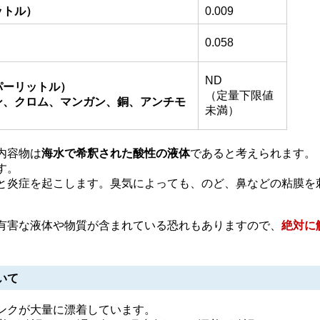
ットル）
0.009
0.058
ND
パーリットル）
（定量下限値
ン、クロム、マンガン、銅、アンチモ
未満）
内容物は
海水で希釈された酸性の液体
であると考えられます。
す。
と炎症を起こします。臭気によっても、のど、鼻などの粘膜を
有害な液体や物質が含まれている恐れもありますので、
絶対に
いて
ンクが大量に漂着しています。