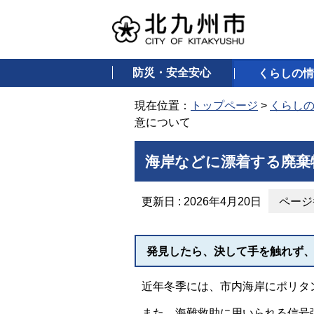
防災・安全安心
くらしの情
現在位置：
トップページ
>
くらし
意について
海岸などに漂着する廃棄
更新日 : 2026年4月20日
ページ番
発見したら、決して手を触れず
近年冬季には、市内海岸にポリタ
また、海難救助に用いられる信号