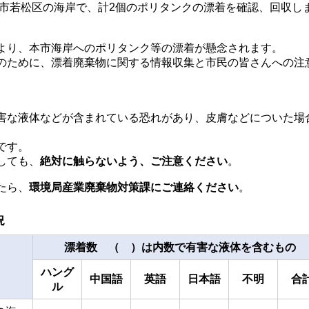
本市若松区の海岸で、計2個のポリタンクの漂着を確認、回収し
より、本市海岸へのポリタンク等の漂着が懸念されます。
のために、漂着廃棄物に関する情報収集と市民の皆さんへの注
害な液体などが含まれている恐れがあり、皮膚などについた場
です。
しても、
絶対に触らないよう、ご注意ください
。
たら、
環境局産業廃棄物対策課にご連絡ください
。
況
漂着数
（ ）は内数で有害な液体を含むもの
ハング
中国語
英語
日本語
不明
合
ル