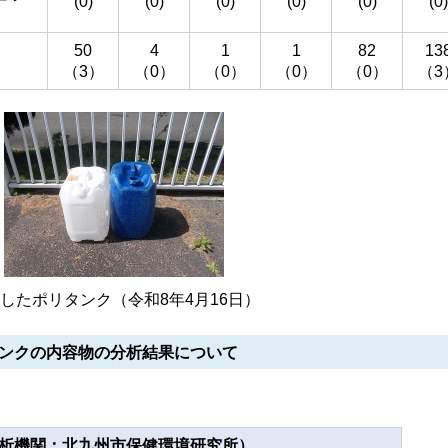
(0)
(0)
(0)
(0)
(0)
(0)
）
50
4
1
1
82
13
（3）
（0）
（0）
（0）
（0）
（3
したポリタンク（令和8年4月16日）
タンクの内容物の分析結果について
析機関：北九州市保健環境研究所）