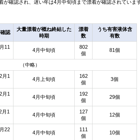
漂着が確認され、遅い年は4月中旬頃まで漂着が確認されていま
大量漂着が概ね終結した
漂着
うち有害液体含
着確認
時期
数
有数
月11
802
4月中旬頃
81個
個
（中略）
2月1
162
4月上旬頃
3個
個
2月1
192
4月中旬頃
29個
個
2月1
127
4月中旬頃
12個
個
月22
111
4月中旬頃
10個
個