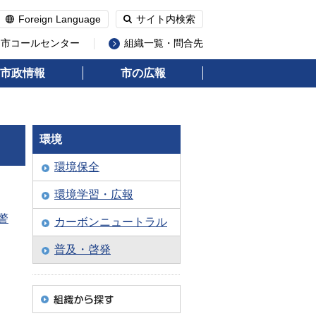
Foreign Language
サイト内検索
州市コールセンター
組織一覧・問合先
市政情報
市の広報
環境
環境保全
環境学習・広報
警
カーボンニュートラル
普及・啓発