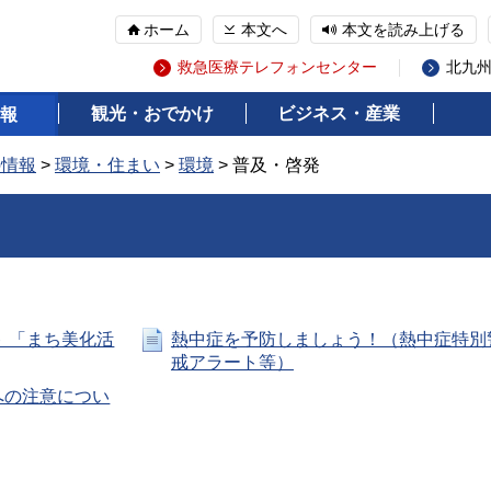
ホーム
本文へ
本文を読み上げる
救急医療テレフォンセンター
北九
観光・おでかけ
ビジネス・産業
報
の情報
>
環境・住まい
>
環境
> 普及・啓発
 「まち美化活
熱中症を予防しましょう！（熱中症特別
戒アラート等）
への注意につい