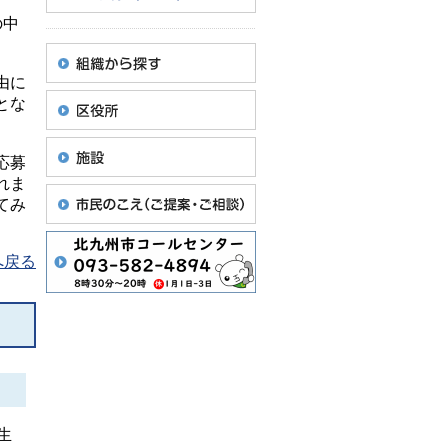
の中
由に
とな
応募
れま
てみ
へ戻る
生