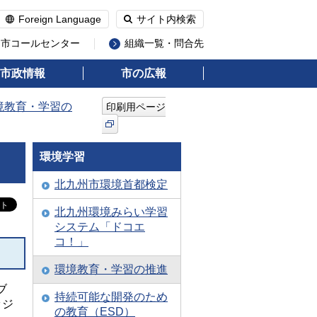
Foreign Language
サイト内検索
州市コールセンター
組織一覧・問合先
市政情報
市の広報
境教育・学習の
印刷用ページ
環境学習
北九州市環境首都検定
北九州環境みらい学習
システム「ドコエ
コ！」
環境教育・学習の推進
ブ
持続可能な開発のため
ッジ
の教育（ESD）