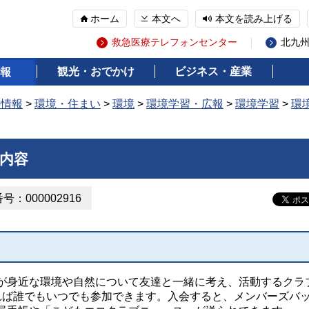
ホーム
本文へ
本文を読み上げる
救急医療テレフォンセンター
北九
観光・おでかけ
ビジネス・産業
報
の情報
>
環境・住まい
>
環境
>
環境学習・広報
>
環境学習
>
環
容
内容
：000002916
が身近な環境や自然について友達と一緒に考え、活動するクラ
れば誰でもいつでも参加できます。入会すると、メンバーズバ