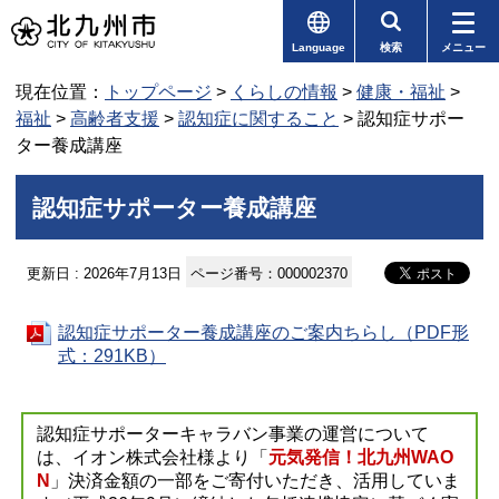
Language
検索
メニュー
現在位置：
トップページ
>
くらしの情報
>
健康・福祉
>
福祉
>
高齢者支援
>
認知症に関すること
> 認知症サポー
ター養成講座
認知症サポーター養成講座
更新日 : 2026年7月13日
ページ番号：000002370
認知症サポーター養成講座のご案内ちらし（PDF形
式：291KB）
認知症サポーターキャラバン事業の運営について
は、イオン株式会社様より「
元気発信！北九州WAO
N
」決済金額の一部をご寄付いただき、活用していま