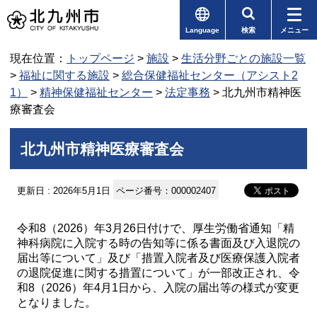
Language
検索
メニュー
現在位置：
トップページ
>
施設
>
生活分野ごとの施設一覧
>
福祉に関する施設
>
総合保健福祉センター（アシスト2
1）
>
精神保健福祉センター
>
法定事務
> 北九州市精神医
療審査会
北九州市精神医療審査会
更新日 : 2026年5月1日
ページ番号：000002407
令和8（2026）年3月26日付けで、厚生労働省通知「精
神科病院に入院する時の告知等に係る書面及び入退院の
届出等について」及び「措置入院者及び医療保護入院者
の退院促進に関する措置について」が一部改正され、令
和8（2026）年4月1日から、入院の届出等の様式が変更
となりました。