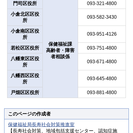
門司区役所
093-321-4800
小倉北区
区役
093-582-3430
所
小倉南区
区役
093-951-4126
所
保健福祉課
若松区
区役所
093-751-4800
高齢者・障害
者相談係
八幡東区
区役
093-671-4800
所
八幡西区
区役
093-645-4800
所
戸畑区
区役所
093-881-4800
このページの作成者
保健福祉局長寿社会対策推進室
【長寿社会対策、地域包括支援センター、認知症施