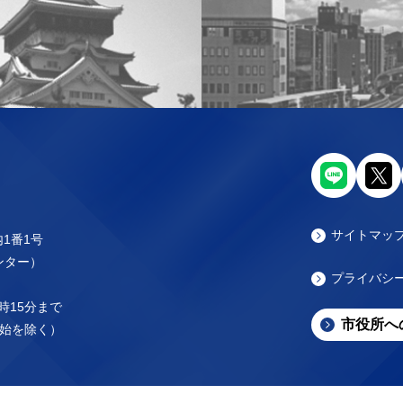
サイトマッ
内1番1号
センター）
プライバシ
時15分まで
市役所へ
始を除く）