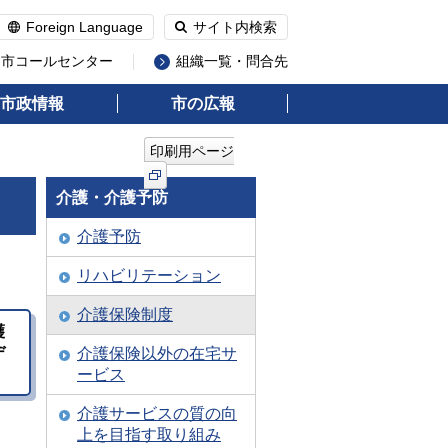
Foreign Language
サイト内検索
州市コールセンター
組織一覧・問合先
市政情報
市の広報
印刷用ページ
介護・介護予防
介護予防
リハビリテーション
介護保険制度
護
デ
介護保険以外の在宅サ
ービス
介護サービスの質の向
上を目指す取り組み