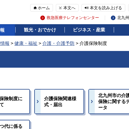
ホーム
本文へ
本文を読み上げる
救急医療テレフォンセンター
北九
観光・おでかけ
ビジネス・産業
報
の情報
>
健康・福祉
>
介護・介護予防
> 介護保険制度
北九州市の介
保険制度に
介護保険関連様
保険に関する
て
式・届出
ータ
つ代に係る