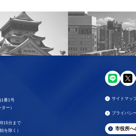
サイトマッ
内1番1号
センター）
プライバシ
時15分まで
市役所へ
始を除く）