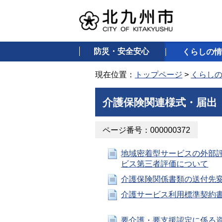
防災・安全安心
くらしの情
現在位置：
トップページ
>
くらし
介護保険関連様式・届出
ページ番号：000000372
地域密着型サービスの外部
ビス第三者評価について
介護保険関係書類の送付先
介護サービス利用標準契約
要介護・要支援認定に係る