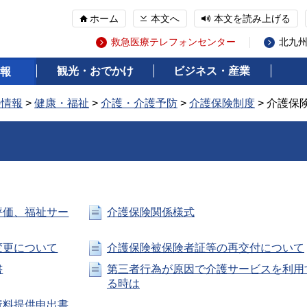
ホーム
本文へ
本文を読み上げる
救急医療テレフォンセンター
北九
観光・おでかけ
ビジネス・産業
報
の情報
>
健康・福祉
>
介護・介護予防
>
介護保険制度
> 介護保
評価、福祉サー
介護保険関係様式
変更について
介護保険被保険者証等の再交付について
書
第三者行為が原因で介護サービスを利用
る時は
資料提供申出書