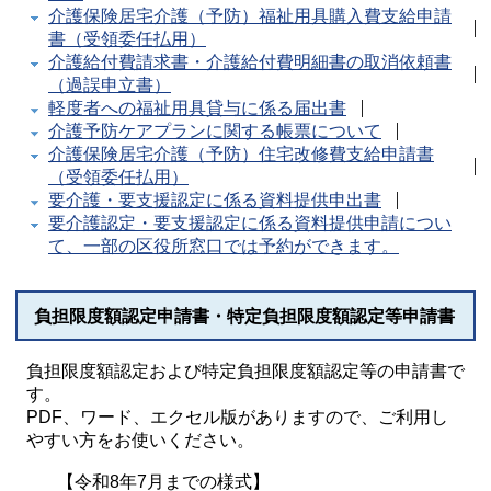
介護保険居宅介護（予防）福祉用具購入費支給申請
書（受領委任払用）
介護給付費請求書・介護給付費明細書の取消依頼書
（過誤申立書）
軽度者への福祉用具貸与に係る届出書
介護予防ケアプランに関する帳票について
介護保険居宅介護（予防）住宅改修費支給申請書
（受領委任払用）
要介護・要支援認定に係る資料提供申出書
要介護認定・要支援認定に係る資料提供申請につい
て、一部の区役所窓口では予約ができます。
負担限度額認定申請書・特定負担限度額認定等申請書
負担限度額認定および特定負担限度額認定等の申請書で
す。
PDF、ワード、エクセル版がありますので、ご利用し
やすい方をお使いください。
【令和8年7月までの様式】