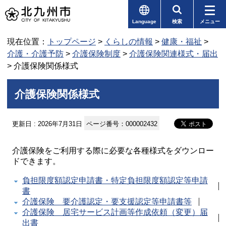
Language
検索
メニュー
現在位置：
トップページ
>
くらしの情報
>
健康・福祉
>
介護・介護予防
>
介護保険制度
>
介護保険関連様式・届出
> 介護保険関係様式
介護保険関係様式
更新日 : 2026年7月31日
ページ番号：000002432
介護保険をご利用する際に必要な各種様式をダウンロー
ドできます。
負担限度額認定申請書・特定負担限度額認定等申請
書
介護保険 要介護認定・要支援認定等申請書等
介護保険 居宅サービス計画等作成依頼（変更）届
出書