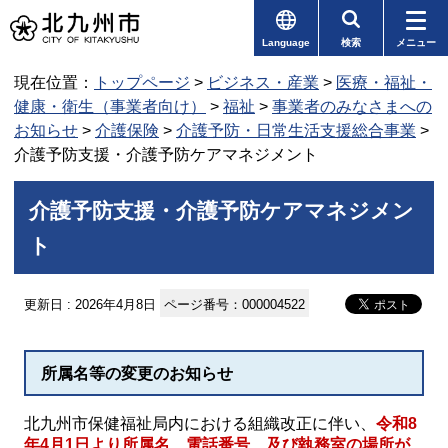
Language
検索
メニュー
現在位置：
トップページ
>
ビジネス・産業
>
医療・福祉・
健康・衛生（事業者向け）
>
福祉
>
事業者のみなさまへの
お知らせ
>
介護保険
>
介護予防・日常生活支援総合事業
>
介護予防支援・介護予防ケアマネジメント
介護予防支援・介護予防ケアマネジメン
ト
更新日 : 2026年4月8日
ページ番号：000004522
所属名等の変更のお知らせ
北九州市保健福祉局内における組織改正に伴い、
令和8
年4月1日より所属名、電話番号、及び執務室の場所が