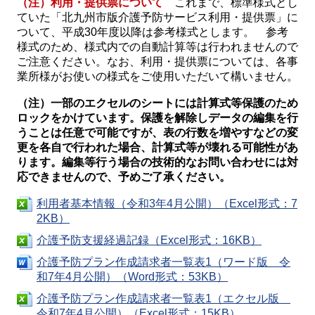
（注）利用・提供票について
これまで、標準様式とし
ていた「北九州市版介護予防サービス利用・提供票」に
ついて、平成30年度以降は参考様式とします。 参考
様式のため、様式内での自動計算等は行われませんので
ご注意ください。なお、利用・提供票については、各事
業所様がお使いの様式をご使用いただいて構いません。
（注）一部のエクセルのシートには計算式等保護のため
ロックをかけています。保護を解除しデータの編集を行
うことは任意で可能ですが、表の行数を増やすなどの変
更を各自で行われた場合、計算式等が壊れる可能性があ
ります。編集等行う場合の技術的なお問い合わせには対
応できませんので、予めご了承ください。
利用者基本情報（令和3年4月公開）（Excel形式：7
2KB）
介護予防支援経過記録（Excel形式：16KB）
介護予防プラン作成請求者一覧表1（ワード版 令
和7年4月公開）（Word形式：53KB）
介護予防プラン作成請求者一覧表1（エクセル版
令和7年4月公開）（Excel形式：15KB）