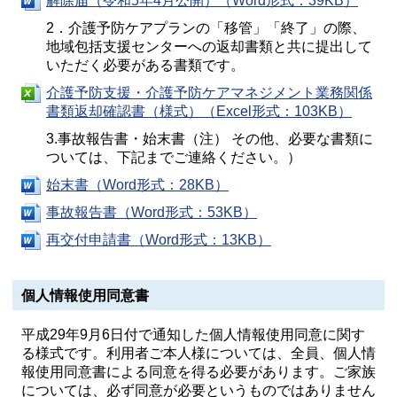
解除届（令和5年4月公開）（Word形式：39KB）
2．介護予防ケアプランの「移管」「終了」の際、
地域包括支援センターへの返却書類と共に提出して
いただく必要がある書類です。
介護予防支援・介護予防ケアマネジメント業務関係
書類返却確認書（様式）（Excel形式：103KB）
3.事故報告書・始末書（注） その他、必要な書類に
ついては、下記までご連絡ください。）
始末書（Word形式：28KB）
事故報告書（Word形式：53KB）
再交付申請書（Word形式：13KB）
個人情報使用同意書
平成29年9月6日付で通知した個人情報使用同意に関す
る様式です。利用者ご本人様については、全員、個人情
報使用同意書による同意を得る必要があります。ご家族
については、必ず同意が必要というものではありません