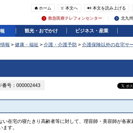
ホーム
本文へ
本文を読み上げる
救急医療テレフォンセンター
北九
観光・おでかけ
ビジネス・産業
報
の情報
>
健康・福祉
>
介護・介護予防
>
介護保険以外の在宅サ
番号：000002443
ない在宅の寝たきり高齢者等に対して、理容師・美容師が各家
います。