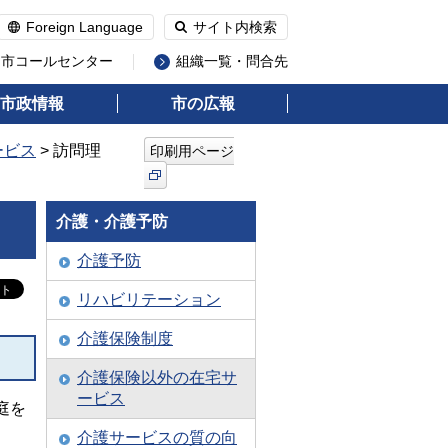
Foreign Language
サイト内検索
州市コールセンター
組織一覧・問合先
市政情報
市の広報
ービス
> 訪問理
印刷用ページ
介護・介護予防
介護予防
リハビリテーション
介護保険制度
介護保険以外の在宅サ
ービス
庭を
介護サービスの質の向