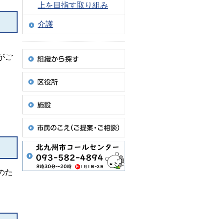
上を目指す取り組み
介護
がご
のた
。