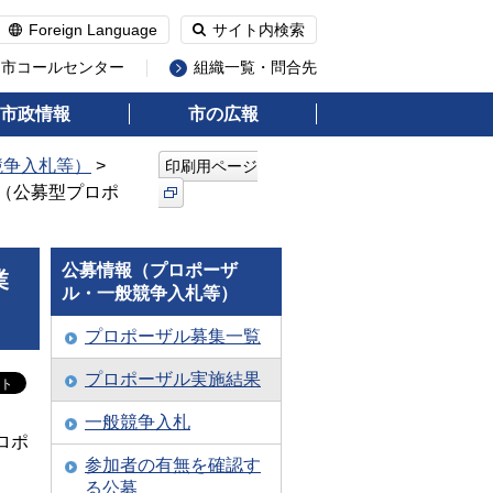
Foreign Language
サイト内検索
州市コールセンター
組織一覧・問合先
市政情報
市の広報
競争入札等）
>
印刷用ページ
業（公募型プロポ
公募情報（プロポーザ
業
ル・一般競争入札等）
プロポーザル募集一覧
プロポーザル実施結果
一般競争入札
ロポ
参加者の有無を確認す
る公募