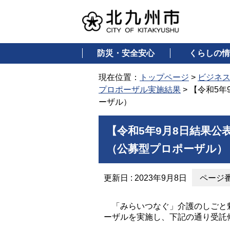
防災・安全安心
くらしの情
現在位置：
トップページ
>
ビジネ
プロポーザル実施結果
> 【令和5
ーザル）
【令和5年9月8日結果
（公募型プロポーザル）
更新日 : 2023年9月8日
ページ番号
「みらいつなぐ」介護のしごと魅
ーザルを実施し、下記の通り受託