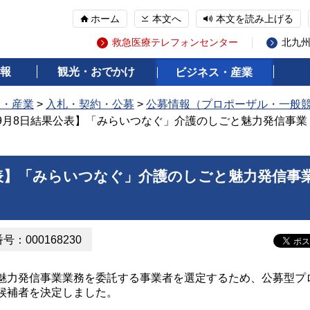
ホーム
本文へ
本文を読み上げる
救急医療テレフォンセンター
北九
報
観光・おでかけ
ビジネス・産業
ス・産業
>
入札・契約・公募
>
公募情報（プロポーザル・一般
年9月8日結果公表】「みらいつなぐ」介護のしごと魅力発信事
公表】「みらいつなぐ」介護のしごと魅力発信事
：000168230
力発信事業業務を委託する事業者を選定するため、公募型プ
候補者を決定しました。