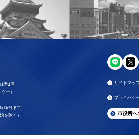
サイトマッ
内1番1号
センター）
プライバシ
時15分まで
市役所へ
始を除く）