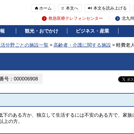
ホーム
本文へ
本文を読み上げる
救急医療テレフォンセンター
北九
報
観光・おでかけ
ビジネス・産業
生活分野ごとの施設一覧
>
高齢者・介護に関する施設
> 軽費老
号：000006908
低下のある方か、独立して生活するには不安のある方で、家族
以上の方。