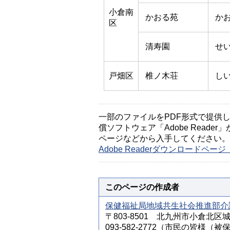
小倉南
かおる苑
か
区
清寿園
せ
戸畑区
椎ノ木荘
し
一部のファイルをPDF形式で提供してい
償ソフトウェア「Adobe Reader」
ページなどから入手してください。
Adobe Readerダウンロードペ
このページの作成者
保健福祉局地域共生社会推進部介
〒803-8501 北九州市小倉北区
093-582-2772（市民の皆