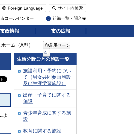
Foreign Language
サイト内検索
州市コールセンター
組織一覧・問合先
市政情報
市の広報
人ホーム（A型）
印刷用ページ
生活分野ごとの施設一覧
施設利用・予約につい
て（男女共同参画施設
及び生涯学習施設）
出産・子育てに関する
施設
青少年育成に関する施
によ
設
教育に関する施設