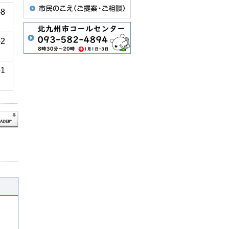
-8
-2
-1