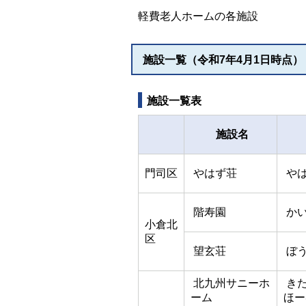
軽費老人ホームの各施設
施設一覧（令和7年4月1日時点）
施設一覧表
施設名
門司区
やはず荘
や
階寿園
か
小倉北
区
望玄荘
ぼ
北九州サニーホ
きた
ーム
ほー