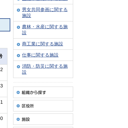
男女共同参画に関する
施設
農林・水産に関する施
設
商工業に関する施設
仕事に関する施設
号
消防・防災に関する施
-2
設
-3
-1
-0