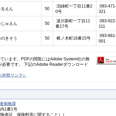
沼緑町一丁目11番2
093-471
おるえん
50
0号
321
湯川新町一丁目11
093-922
いじゅえん
50
番17号
111
093-861
いのきそう
50
椎ノ木町16番15号
001
ます。PDFの閲覧にはAdobe System社の無
が必要です。 下記のAdobe Readerダウンロード
ージ（外部リンク）
護保険課
城内1番1号
様（被保険者証、保険料等に関すること））