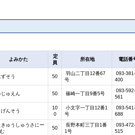
定
よみかた
所在地
電話番
員
羽山二丁目12番67
093-381
はずそう
50
号
400
093-592
いじゅえん
50
篠崎一丁目9番5号
561
10
小文字一丁目12番1
093-541
うげんそう
0
号
688
きゅうしゅうさにー
長野本町三丁目1番
093-472
50
む
1号
515