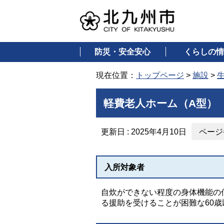
防災・安全安心
くらしの情
現在位置：
トップページ
>
施設
>
軽費老人ホーム（A型）
更新日 : 2025年4月10日
ページ番
入所対象者
自炊ができない程度の身体機能の
る援助を受けることが困難な60歳