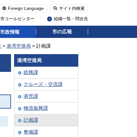
Foreign Language
サイト内検索
州市コールセンター
組織一覧・問合先
市の広報
市政情報
覧
>
港湾空港局
> 計画課
港湾空港局
総務課
クルーズ・交流課
港営課
物流振興課
計画課
整備課