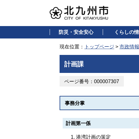
防災・安全安心
くらしの情
現在位置：
トップページ
>
市政情
計画課
ページ番号：000007307
事務分掌
計画第一係
港湾計画の策定