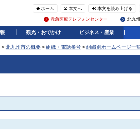
ホーム
本文へ
本文を読み上げる
救急医療テレフォンセンター
北九
報
観光・おでかけ
ビジネス・産業
報
>
北九州市の概要
>
組織・電話番号
>
組織別ホームページ一