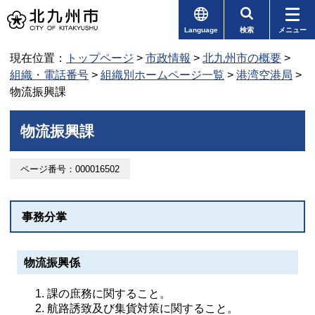
Language
検索
メニュー
現在位置：
トップページ
>
市政情報
>
北九州市の概要
>
組織・電話番号
>
組織別ホームページ一覧
>
港湾空港局
>
物流振興課
物流振興課
ページ番号：000016502
事務分掌
物流振興係
課の庶務に関すること。
航路誘致及び集貨対策に関すること。