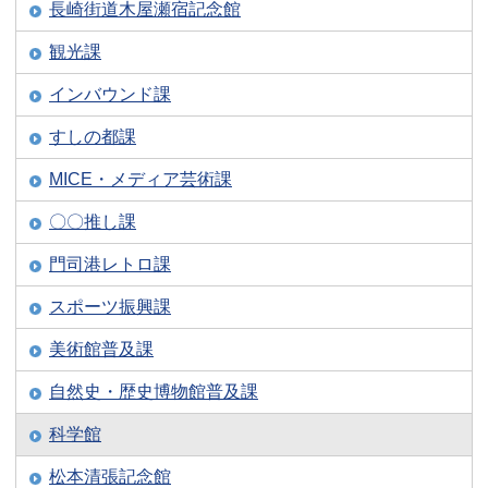
長崎街道木屋瀬宿記念館
観光課
インバウンド課
すしの都課
MICE・メディア芸術課
〇〇推し課
門司港レトロ課
スポーツ振興課
美術館普及課
自然史・歴史博物館普及課
科学館
松本清張記念館