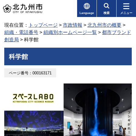
Language
検索
メニュー
現在位置：
トップページ
>
市政情報
>
北九州市の概要
>
組織・電話番号
>
組織別ホームページ一覧
>
都市ブランド
創造局
> 科学館
科学館
ページ番号：000163171