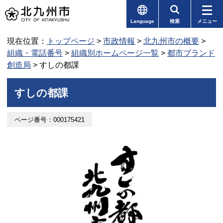
Language
検索
メニュー
現在位置：
トップページ
>
市政情報
>
北九州市の概要
>
組織・電話番号
>
組織別ホームページ一覧
>
都市ブランド
創造局
> すしの都課
すしの都課
ページ番号：000175421