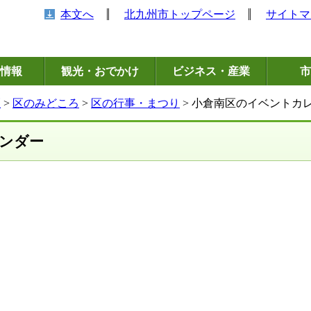
本文へ
北九州市トップページ
サイトマ
情報
観光・おでかけ
ビジネス・産業
市
区
>
区のみどころ
>
区の行事・まつり
> 小倉南区のイベントカ
ンダー