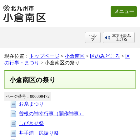
メニュー
ヘル
本文を読み
プ
上げる
現在位置：
トップページ
>
小倉南区
>
区のみどころ
>
区
の行事・まつり
> 小倉南区の祭り
小倉南区の祭り
ページ番号：000009472
お糸まつり
曽根の神幸行事（開作神事）
しびきせ祭
井手浦 尻振り祭