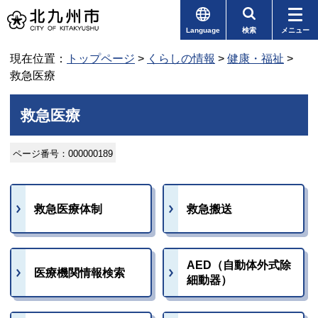
Language
検索
メニュー
現在位置：
トップページ
>
くらしの情報
>
健康・福祉
>
救急医療
救急医療
ページ番号：000000189
救急医療体制
救急搬送
AED（自動体外式除
医療機関情報検索
細動器）