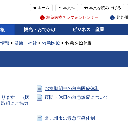
ホーム
本文へ
本文を読み上げる
救急医療テレフォンセンター
北九
観光・おでかけ
ビジネス・産業
報
の情報
>
健康・福祉
>
救急医療
> 救急医療体制
お盆期間中の救急医療体制
ります！ （医
夜間・休日の救急診療について
た取組にご協力
北九州市の救急医療体制