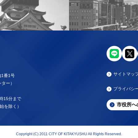
サイトマッ
内1番1号
センター）
プライバシ
時15分まで
市役所へ
始を除く）
Copyright (C) 2011 CITY OF KITAKYUSHU All Rights Reserved.