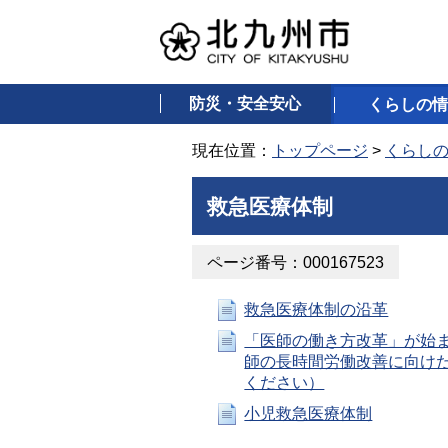
防災・安全安心
くらしの情
現在位置：
トップページ
>
くらし
救急医療体制
ページ番号：000167523
救急医療体制の沿革
「医師の働き方改革」が始ま
師の長時間労働改善に向け
ください）
小児救急医療体制