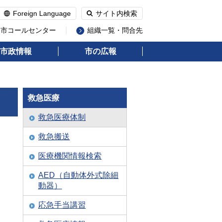
Foreign Language
サイト内検索
州市コールセンター
組織一覧・問合先
市政情報
市の広報
救急医療
救急医療体制
救急搬送
医療機関情報検索
AED（自動体外式除細
動器）
応急手当講習