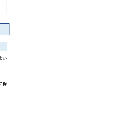
よい
。
に保