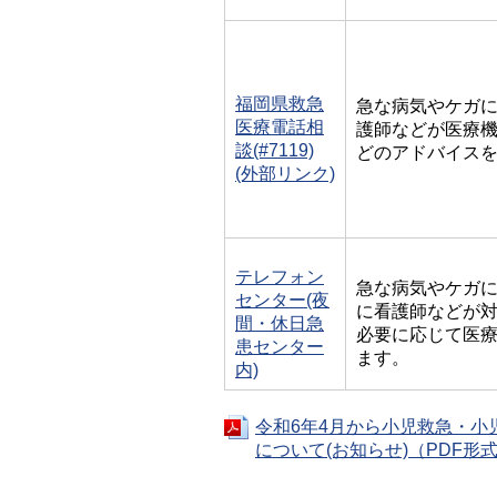
福岡県救急
急な病気やケガ
医療電話相
護師などが医療
談(#7119)
どのアドバイス
(外部リンク)
テレフォン
急な病気やケガ
センター(夜
に看護師などが
間・休日急
必要に応じて医
患センター
ます。
内)
令和6年4月から小児救急・小
について(お知らせ)（PDF形式