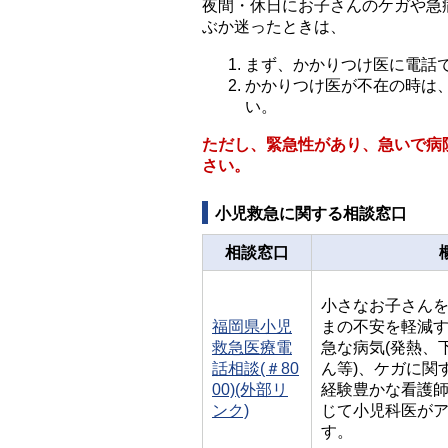
夜間・休日にお子さんのケガや急
ぶか迷ったときは、
まず、かかりつけ医に電話
かかりつけ医が不在の時は
い。
ただし、緊急性があり、急いで病
さい。
小児救急に関する相談窓口
相談窓口
小さなお子さん
福岡県小児
まの不安を軽減
救急医療電
急な病気(発熱、
話相談(＃80
ん等)、ケガに関
00)(外部リ
経験豊かな看護
ンク)
じて小児科医が
す。