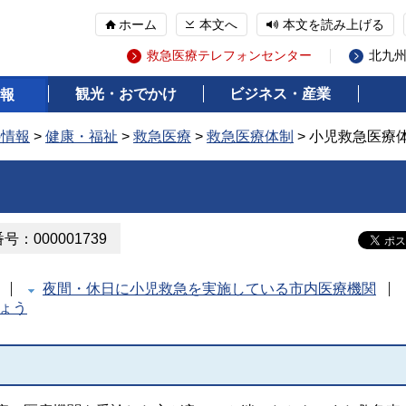
ホーム
本文へ
本文を読み上げる
救急医療テレフォンセンター
北九
観光・おでかけ
ビジネス・産業
報
の情報
>
健康・福祉
>
救急医療
>
救急医療体制
> 小児救急医療
：000001739
夜間・休日に小児救急を実施している市内医療機関
ょう