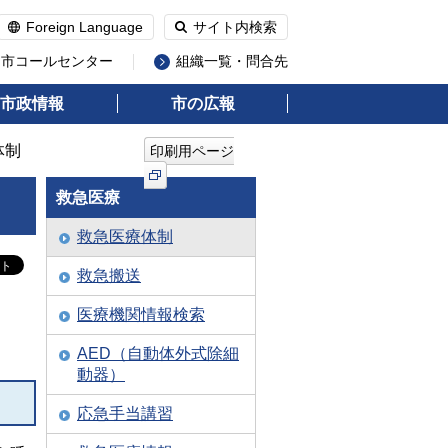
Foreign Language
サイト内検索
州市コールセンター
組織一覧・問合先
市政情報
市の広報
体制
印刷用ページ
救急医療
救急医療体制
救急搬送
医療機関情報検索
AED（自動体外式除細
動器）
応急手当講習