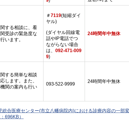
9
)
＃
7119
(短縮ダイ
ヤル)
に関する相談に、看
(ダイヤル回線電
機関受診の緊急度な
24時間年中無休
話やIP電話でつ
を行います。
ながらない場合
は、
092-471-009
9
)
に関する簡単な相談
対応します。また、
24時間年中無休
093-522-9999
療機関の案内も行い
児総合医療センター(市立八幡病院内)における診療内容の一部
：696KB）