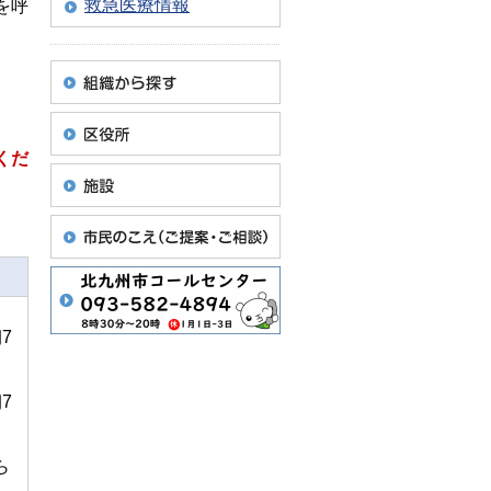
救急医療情報
を呼
くだ
7
7
ら