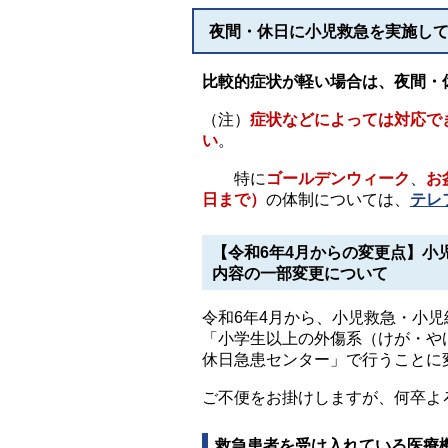
夜間・休日に小児救急を実施し
比較的症状が軽い場合は、夜間・
（注）
症状などによっては対応で
い
。
特に
ゴールデンウィーク
、
お
日まで）
の体制については、
テレ
【令和6年4月からの変更点】小
内容の一部変更について
令和6年4月から、小児救急・小
「小学生以上の外傷系（けが・や
休日急患センター」で行うことに
ご不便をお掛けしますが、何卒よ
救急患者を受け入れている医療