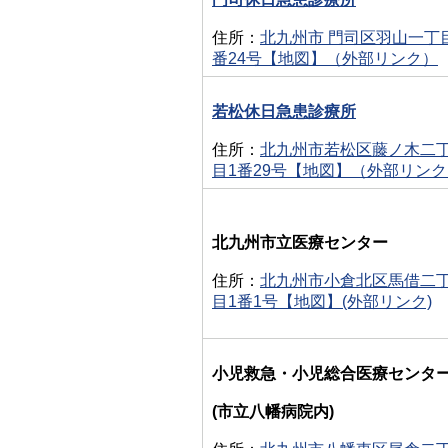
住所：
北九州市 門司区羽山一丁
番24号【地図】（外部リンク）
若松休日急患診療所
住所：
北九州市若松区藤ノ木二
目1番29号【地図】（外部リン
北九州市立医療センター
住所：
北九州市小倉北区馬借二
目1番1号【地図】(外部リンク)
小児救急・小児総合医療センタ
(市立八幡病院内)