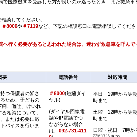
病で医療機関を受診した方が良いのか迷ったとき、また救急車
で相談してください。
、
＃8000
や
＃7119
など、下記の相談窓口に電話相談してくださ
院へ行く必要があると思われた場合は、迷わず救急車を呼んで
概要
電話番号
対応時間
を持つ保護者の皆さ
＃8000
(短縮ダイ
平日 19時から翌朝
するため、子どもの
ヤル)
時まで
下痢、嘔吐、けいれ
(ダイヤル回線電
土曜 12時から翌朝
する相談について、
話やIP電話でつ
時まで
師、または必要に応
ながらない場合
アドバイスを行いま
日曜・祝日 7時か
は、
092-731-411
翌朝7時まで