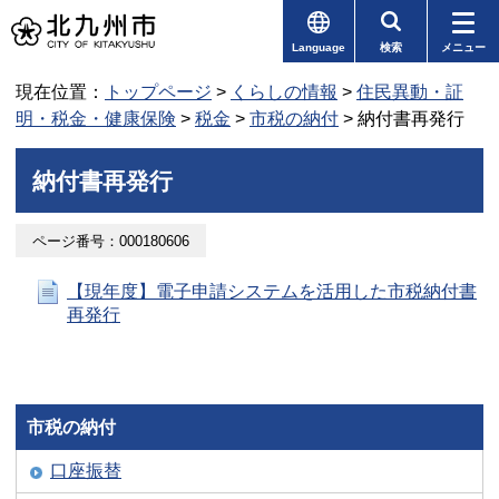
Language
検索
メニュー
現在位置：
トップページ
>
くらしの情報
>
住民異動・証
明・税金・健康保険
>
税金
>
市税の納付
> 納付書再発行
納付書再発行
ページ番号：000180606
【現年度】電子申請システムを活用した市税納付書
再発行
市税の納付
口座振替