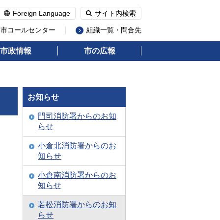
Foreign Language
サイト内検索
州市コールセンター
組織一覧・問合先
市政情報
市の広報
お知らせ
門司消防署からのお知
らせ
小倉北消防署からのお
知らせ
小倉南消防署からのお
知らせ
若松消防署からのお知
らせ