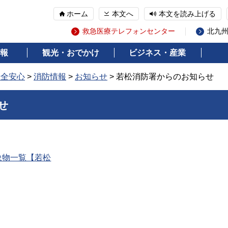
ホーム
本文へ
本文を読み上げる
救急医療テレフォンセンター
北九
報
観光・おでかけ
ビジネス・産業
安全安心
>
消防情報
>
お知らせ
> 若松消防署からのお知らせ
せ
象物一覧【若松