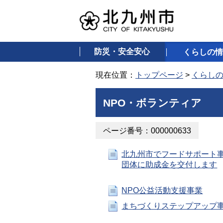
防災・安全安心
くらしの情
現在位置：
トップページ
>
くらし
NPO・ボランティア
ページ番号：000000633
北九州市でフードサポート
団体に助成金を交付します
NPO公益活動支援事業
まちづくりステップアップ