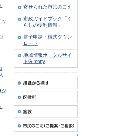
支
寄せられた市民のこえ
市政ガイドブック「く
テッ
らしの便利情報」
証
電子申請・様式ダウン
ロード
地域情報ポータルサイ
トG-motty
ロ
人
ロジ
支