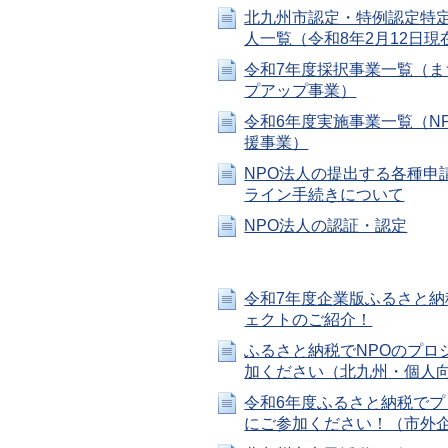
北九州市認定・特例認定特
人一覧（令和8年2月12日現
令和7年度採択事業一覧（ま
プアップ事業）
令和6年度実施事業一覧（N
援事業）
NPO法人の提出する各種申
ライン手続きについて
NPO法人の認証・認定
令和7年度企業版ふるさと納
ェクトのご紹介！
ふるさと納税でNPOのプロ
加ください（北九州・個人
令和6年度ふるさと納税でプ
にご参加ください！（市外