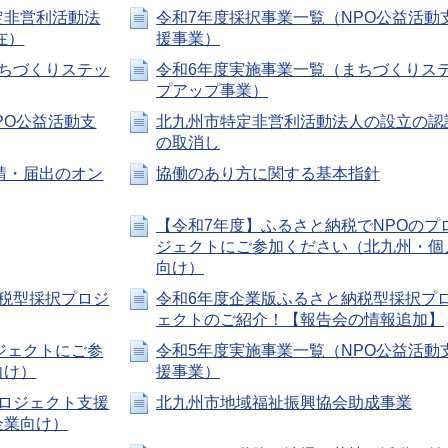
定非営利活動法
令和7年度採択事業一覧（NPO公益活動
在）
援事業）
ちづくりステッ
令和6年度実施事業一覧（まちづくりス
プアップ事業）
PO公益活動支
北九州市特定非営利活動法人の設立の認
の取消し
請・届出のオン
協働のあり方に関する基本指針
【令和7年度】ふるさと納税でNPOのプ
ジェクトにご参加ください（北九州・個
向け）
税型採択プロジ
令和6年度企業版ふるさと納税型採択プ
ェクトのご紹介！【報告会の情報追加】
ジェクトにご参
令和5年度実施事業一覧（NPO公益活動
向け）
援事業）
ロジェクト支援
北九州市地域福祉振興協会助成事業
企業向け）