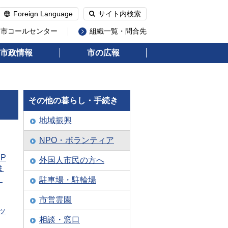
Foreign Language
サイト内検索
州市コールセンター
組織一覧・問合先
市政情報
市の広報
その他の暮らし・手続き
地域振興
NPO・ボランティア
P
外国人市民の方へ
ま
）
駐車場・駐輪場
市営霊園
ッ
相談・窓口