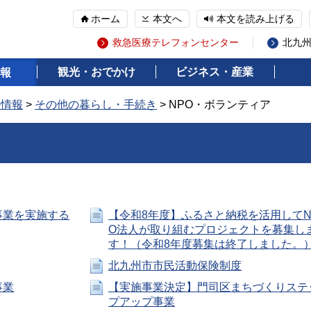
ホーム
本文へ
本文を読み上げる
救急医療テレフォンセンター
北九
観光・おでかけ
ビジネス・産業
報
の情報
>
その他の暮らし・手続き
> NPO・ボランティア
事業を実施する
【令和8年度】ふるさと納税を活用してN
O法人が取り組むプロジェクトを募集し
す！（令和8年度募集は終了しました。
北九州市市民活動保険制度
事業
【実施事業決定】門司区まちづくりステ
プアップ事業