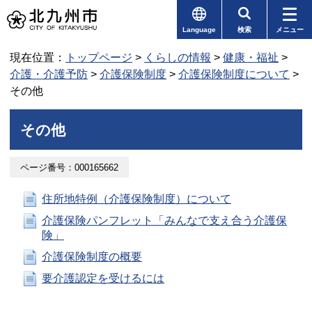
Language
検索
メニュー
現在位置：
トップページ
>
くらしの情報
>
健康・福祉
>
介護・介護予防
>
介護保険制度
>
介護保険制度について
>
その他
その他
ページ番号：000165662
住所地特例（介護保険制度）について
介護保険パンフレット「みんなで支え合う介護保
険」
介護保険制度の概要
要介護認定を受けるには