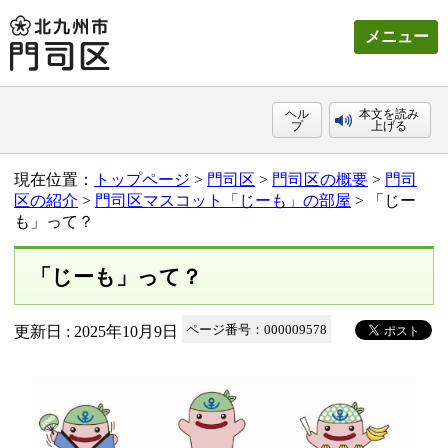
メニュー
ヘル
本文を読み
プ
上げる
現在位置：
トップページ
>
門司区
>
門司区の概要
>
門司
区の紹介
>
門司区マスコット「じーも」の部屋
> 「じー
も」って？
「じーも」って？
更新日 : 2025年10月9日
ページ番号：000009578