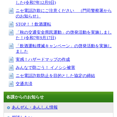
した(令和7年12月9日)
ニセ電話詐欺にご注意ください （門司警察署から
のお知らせ）
STOP！！飲酒運転
「秋の交通安全県民運動」の啓発活動を実施しまし
た！(令和7年9月17日)
「飲酒運転撲滅キャンペーン」の啓発活動を実施し
ました
実感！ハザードマップの作成
みんなで防ごう！ イノシシ被害
ニセ電話詐欺防止を目的とした協定の締結
交通共済
各課からのお知らせ
あんぜん・あんしん情報