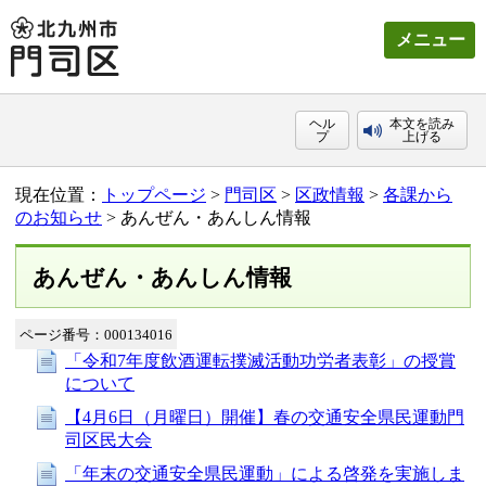
メニュー
ヘル
本文を読み
プ
上げる
現在位置：
トップページ
>
門司区
>
区政情報
>
各課から
のお知らせ
> あんぜん・あんしん情報
あんぜん・あんしん情報
ページ番号：000134016
「令和7年度飲酒運転撲滅活動功労者表彰」の授賞
について
【4月6日（月曜日）開催】春の交通安全県民運動門
司区民大会
「年末の交通安全県民運動」による啓発を実施しま