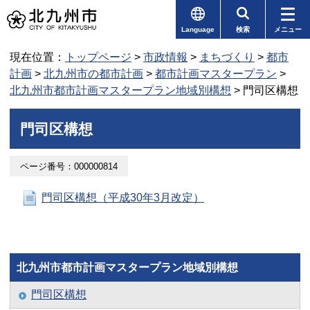
Language
検索
メニュー
現在位置：
トップページ
>
市政情報
>
まちづくり
>
都市
計画
>
北九州市の都市計画
>
都市計画マスタープラン
>
北九州市都市計画マスタープラン地域別構想
> 門司区構想
門司区構想
ページ番号：000000814
門司区構想（平成30年3月改定）
北九州市都市計画マスタープラン地域別構想
門司区構想