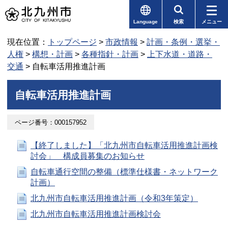
Language
検索
メニュー
現在位置：
トップページ
>
市政情報
>
計画・条例・選挙・
人権
>
構想・計画
>
各種指針・計画
>
上下水道・道路・
交通
> 自転車活用推進計画
自転車活用推進計画
ページ番号：000157952
【終了しました】「北九州市自転車活用推進計画検
討会」 構成員募集のお知らせ
自転車通行空間の整備（標準仕様書・ネットワーク
計画）
北九州市自転車活用推進計画（令和3年策定）
北九州市自転車活用推進計画検討会