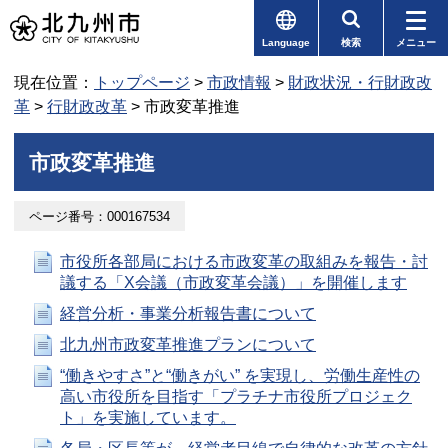
Language
検索
メニュー
現在位置：
トップページ
>
市政情報
>
財政状況・行財政改
革
>
行財政改革
> 市政変革推進
市政変革推進
ページ番号：000167534
市役所各部局における市政変革の取組みを報告・討
議する「X会議（市政変革会議）」を開催します
経営分析・事業分析報告書について
北九州市政変革推進プランについて
“働きやすさ”と“働きがい” を実現し、労働生産性の
高い市役所を目指す「プラチナ市役所プロジェク
ト」を実施しています。