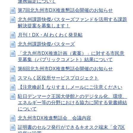
連携協定について
第7回北九州市DX推進懇話会開催のお知らせ
北九州課題快傑バスターズファンドを活用する課題
解決提案を募集します！
月刊！DX・AI わくわく発見帖
北九州課題快傑バスターズ
「北九州市DX推進計画（素案）」に対する市民意
見募集（パブリックコメント）結果について
第6回北九州市DX推進懇話会開催のお知らせ
スマらく区役所サービスプロジェクト
【注意喚起】なりすましメールにご注意ください
駐日デンマーク王国大使館とのデジタル化、環境、
エネルギー等の分野における協力に関する覚書締結
について
北九州市DX推進懇話会 会議内容
証明書のセルフ発行ができるキオスク端末「全7区