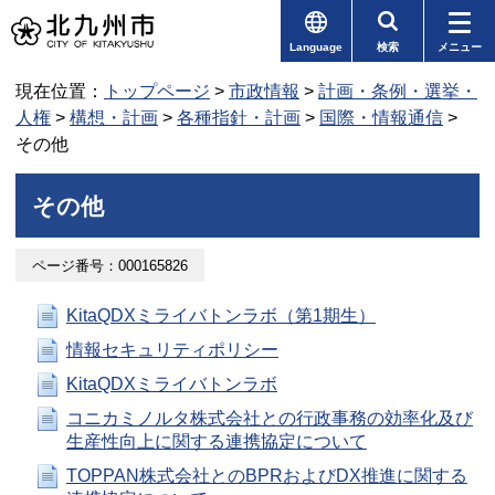
Language
検索
メニュー
現在位置：
トップページ
>
市政情報
>
計画・条例・選挙・
人権
>
構想・計画
>
各種指針・計画
>
国際・情報通信
>
その他
その他
ページ番号：000165826
KitaQDXミライバトンラボ（第1期生）
情報セキュリティポリシー
KitaQDXミライバトンラボ
コニカミノルタ株式会社との行政事務の効率化及び
生産性向上に関する連携協定について
TOPPAN株式会社とのBPRおよびDX推進に関する